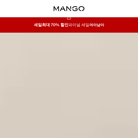
세일
최대 70% 할인
파이널 세일
여아
남아