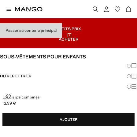
PETITS PRIX
Passer au contenu principal
ACHETER
SOUS-VÊTEMENTS POUR ENFANTS
Chang
Aff
FILTRER ET TRIER
Aff
Af
LOT 3 SLIPS COMBINÉS
Lot 3 slips combinés
12,99 €
Prix actuel [12,99 € ]
AJOUTER