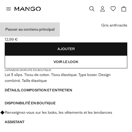
Choisissez une couleur
Gris anthracite
Passer au contenu principal
LOT 3 SLIPS COMBINÉS
12,99 €
Prix actuel [12,99 € ]
AJOUTER
VOIR LE LOOK
LIVRAISON GRATUITE EN BOUTIQUE
Lot 3 slips. Tissu de coton. Tissu élastique. Type boxer. Design
combiné. Taille élastique
DÉTAILS, COMPOSITION ET ENTRETIEN
DISPONIBILITÉ EN BOUTIQUE
Renseignez-vous sur les looks, les vêtements et les tendances
ASSISTANT