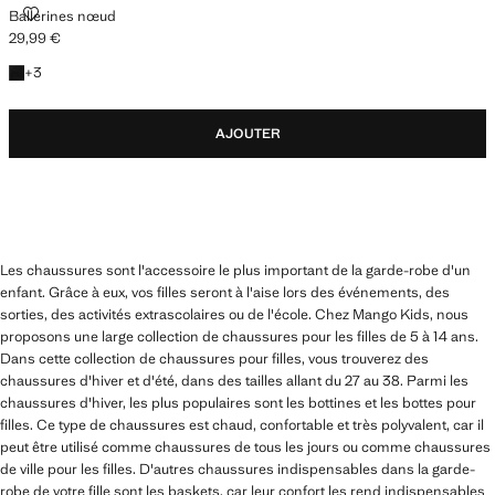
BALLERINES NŒUD
Ballerines nœud
29,99 €
Prix actuel [29,99 € ]
+3 couleurs
+
3
AJOUTER
Les chaussures sont l'accessoire le plus important de la garde-robe d'un
enfant. Grâce à eux, vos filles seront à l'aise lors des événements, des
sorties, des activités extrascolaires ou de l'école. Chez Mango Kids, nous
proposons une large collection de chaussures pour les filles de 5 à 14 ans.
Dans cette collection de chaussures pour filles, vous trouverez des
chaussures d'hiver et d'été, dans des tailles allant du 27 au 38. Parmi les
chaussures d'hiver, les plus populaires sont les bottines et les bottes pour
filles. Ce type de chaussures est chaud, confortable et très polyvalent, car il
peut être utilisé comme chaussures de tous les jours ou comme chaussures
de ville pour les filles. D'autres chaussures indispensables dans la garde-
robe de votre fille sont les baskets, car leur confort les rend indispensables