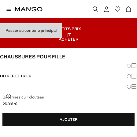
PETITS PRIX
Passer au contenu principal
ACHETER
CHAUSSURES POUR FILLE
Chang
Aff
FILTRER ET TRIER
Aff
Af
BALLERINES CUIR CLOUTÉES
Ballerines cuir cloutées
39,99 €
Prix actuel [39,99 € ]
AJOUTER