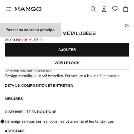
Choisissez une couleur
Or
Passer au contenu principal
SANDALES À LANIÈRES MÉTALLISÉES
29,99 €
19,99 €
-33 %
Prix initial barré [29,99 € ]
Prix actuel [19,99 € ]
AJOUTER
VOIR LE LOOK
LIVRAISON GRATUITE EN BOUTIQUE
Design métallique. Motif bretelles. Fermeture à boucle à la cheville
DÉTAILS, COMPOSITION ET ENTRETIEN
MESURES
DISPONIBILITÉ EN BOUTIQUE
Renseignez-vous sur les looks, les vêtements et les tendances
ASSISTANT