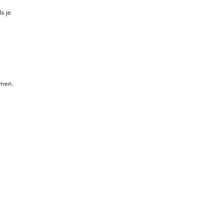
s je
men.