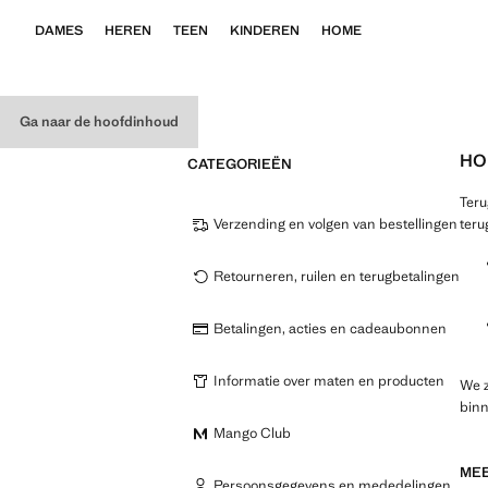
DAMES
HEREN
TEEN
KINDEREN
HOME
Ga naar de hoofdinhoud
HO
CATEGORIEËN
Teru
Verzending en volgen van bestellingen
teru
Retourneren, ruilen en terugbetalingen
Betalingen, acties en cadeaubonnen
Informatie over maten en producten
We z
bin
Mango Club
MEE
Persoonsgegevens en mededelingen