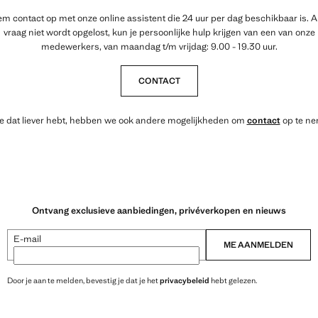
m contact op met onze online assistent die 24 uur per dag beschikbaar is. Al
vraag niet wordt opgelost, kun je persoonlijke hulp krijgen van een van onze
medewerkers, van maandag t/m vrijdag: 9.00 - 19.30 uur.
CONTACT
je dat liever hebt, hebben we ook andere mogelijkheden om
contact
op te ne
Ontvang exclusieve aanbiedingen, privéverkopen en nieuws
E-mail
ME AANMELDEN
Door je aan te melden, bevestig je dat je het
privacybeleid
hebt gelezen.