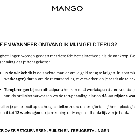
E EN WANNEER ONTVANG IK MIJN GELD TERUG?
gbetalingen worden gedaan met dezelfde betaalmethode als de aankoop. De te
gbetaling dat je hebt gekozen:
In de winkel:
dit is de snelste manier om je geld terug te krijgen. In sommi
werkdagen)
duren om de retourzending te verwerken en je restitutie te be
Terugbrengen bij een afhaalpunt:
het kan tot
4 werkdagen
duren voordat j
van de artikelen verwerken we de terugbetaling binnen
48 uur (tijdens w
ullen je per e-mail op de hoogte stellen zodra de terugbetaling heeft plaat
nen
3 tot 12 werkdagen
op je rekening ontvangen, afhankelijk van je bank.
R OVER RETOURNEREN, RUILEN EN TERUGBETALINGEN