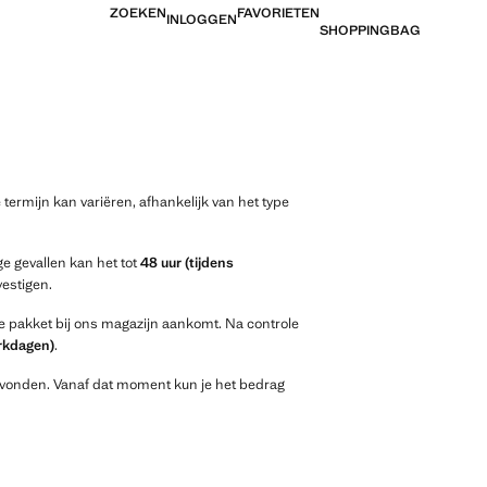
ZOEKEN
FAVORIETEN
INLOGGEN
SHOPPINGBAG
rmijn kan variëren, afhankelijk van het type
ge gevallen kan het tot
48 uur (tijdens
vestigen.
e pakket bij ons magazijn aankomt. Na controle
erkdagen)
.
sgevonden. Vanaf dat moment kun je het bedrag