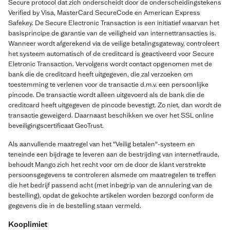
Secure protocol dat zich onderscheidt door de onderscheidingstekens
Verified by Visa, MasterCard SecureCode en American Express
Safekey. De Secure Electronic Transaction is een initiatief waarvan het
basisprincipe de garantie van de veiligheid van internettransacties is.
Wanneer wordt afgerekend via de veilige betalingsgateway, controleert
het systeem automatisch of de creditcard is geactiveerd voor Secure
Eletronic Transaction. Vervolgens wordt contact opgenomen met de
bank die de creditcard heeft uitgegeven, die zal verzoeken om
toestemming te verlenen voor de transactie d.m.v. een persoonlijke
pincode. De transactie wordt alleen uitgevoerd als de bank die de
creditcard heeft uitgegeven de pincode bevestigt. Zo niet, dan wordt de
transactie geweigerd. Daarnaast beschikken we over het SSL online
beveiligingscertificaat GeoTrust.
Als aanvullende maatregel van het "Veilig betalen"-systeem en
teneinde een bijdrage te leveren aan de bestrijding van internetfraude,
behoudt Mango zich het recht voor om de door de klant verstrekte
persoonsgegevens te controleren alsmede om maatregelen te treffen
die het bedrijf passend acht (met inbegrip van de annulering van de
bestelling), opdat de gekochte artikelen worden bezorgd conform de
gegevens die in de bestelling staan vermeld.
Kooplimiet