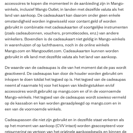
accessoires te kopen die momenteel in de aanbieding zijn in Mango-
winkels, inclusief Mango Outlet, in landen met dezelfde valuta als het
land van aankoop. De cadeaukaart kan daarom onder geen enkele
omstandigheid worden ingewisseld voor contant geld of worden
gebruikt in combinatie met cadeaukaarten of soortgelijke instrumenten
(zoals cadeaubonnen, vouchers, promotiecodes, enz.) van andere
winkeliers. Bovendien is de cadeaukaart niet geldig in Mango-winkels
in warenhuizen of op luchthavens, noch in de online winkels
Mango.com en Mangooutlet.com. Cadeaukaarten kunnen worden
gebruikt in elk land met dezelfde valuta als het land van aankoop.
De waarde van de cadeaupas is die van het moment dat de pas wordt
geactiveerd. De cadeaupas kan door de houder worden gebruikt om
inkopen te doen totdat het tegoed op is. Het tegoed van de cadeaupas
neemt af naarmate hij voor het kopen van kledingstukken en/of
accessoires wordt gebruikt op mango.com en of in de voornoemde
Mango-winkels. Het tegoed van de cadeaupas wordt sowieso vermeld
op de kassabon en kan worden geraadpleegd op mango.com en in
een van de voornoemde winkels.
Cadeaupassen die niet zijn gebruikt en in dezelfde staat verkeren als
op het moment van aankoop (CVV intact) worden geaccepteerd voor
retournering op vertoon van het originele aankoopbewijs en binnen de