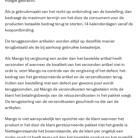
hoogte gebracht.
Als je gebruikmaakt van het recht op ontbinding van de bestelling, dan
bedraagt de maximum termijn om het door de consument voor de
producten betaalde bedrag terug te storten, 14 kalenderdagen vanaf de
koopontbinding.
De teruggezonden artikelen worden altijd op dezelfde manier
terugbetaald als de bij aankoop gebruikte betaalwijze.
Als Mango bij vergissing een ander dan het bestelde artikel heeft
verzonden of wanneer de kwaliteit van het verzonden artikel niet in
orde is, stort Mango na controle van de vergissing of het defect, het
bedrag van het geretourneerde artikel en de verzendkosten terug.
Indien een bestelling met een defect per gewone post wordt
teruggezonden, zal Mango de verzendkosten terugbetalen mits de
klant het betalingsbewijs van de retourzendkosten in het pakket voegt.
De terugstorting van de verzendkosten geschiedt na die van de
artikelen.
Mango is niet aansprakelijk ten opzichte van de klant wanneer het
product in het door de klant geretourneerde pakket niet het goede is.
Niettegenstaande het bovenstaande, als de klant per ongeluk een
ander product heeft gestuurd dan het bestelde product en het mogelijk