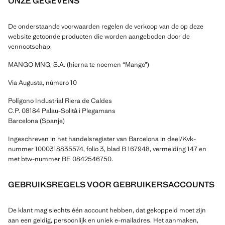
ONZE GEGEVENS
De onderstaande voorwaarden regelen de verkoop van de op deze
website getoonde producten die worden aangeboden door de
vennootschap:
MANGO MNG, S.A. (hierna te noemen “Mango”)
Via Augusta, número 10
Polígono Industrial Riera de Caldes
C.P. 08184 Palau-Solità i Plegamans
Barcelona (Spanje)
Ingeschreven in het handelsregister van Barcelona in deel/Kvk-
nummer 1000318835574, folio 3, blad B 167948, vermelding 147 en
met btw-nummer BE 0842546750.
GEBRUIKSREGELS VOOR GEBRUIKERSACCOUNTS
De klant mag slechts één account hebben, dat gekoppeld moet zijn
aan een geldig, persoonlijk en uniek e-mailadres. Het aanmaken,