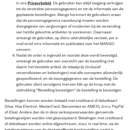
in ons
Privacybeleid
. De gebruiker kan altijd toegang verkrijgen
tot de verstrekte persoonsgegevens en tot de informatie van de
geplaatste bestellingen. Mango herinnert de gebruikers eraan
dat de persoonsgegevens nauwkeurig moeten worden
doorgegeven om vergissingen of incidenten bij de verzending
van het/de gekochte artikel/en te voorkomen. Daarnaast
ontvangt de gebruiker, op diens uitdrukkelijke verzoek, per e-
mail en/of sms informatie en publicaties over het MANGO
concern.
Nadat de order is ingevuld en voordat deze wordt bevestigd,
ontvangt de gebruiker een overzicht van de bestelling met
daarin het bestelde artikel, de totaalprijs (inclusief
verzendkosten en belastingen) met alle concepten afzonderlijk
gespecificeerd, en de bezorggegevens van de bestelling. De
gebruiker dient vervolgens met een klik op de knop met de
uitdrukking "Bestelling bevestigen" de bestelling te bevestigen
Bestellingen kunnen worden betaald met creditcard of debetkaart
(Visa, Visa Electron, MasterCard, Bancontact en AMEX), d.m.v. PayPal
of iDeal. Andere dan de in deze verkoopvoorwaarden genoemde
betalingswijzen worden niet geaccepteerd. Betalingen met creditcard
of debetkaart worden online afgeschreven, d.w.z. in real time, via de
betalingsgateway van de desbetreffende bankinstelling, nadat is