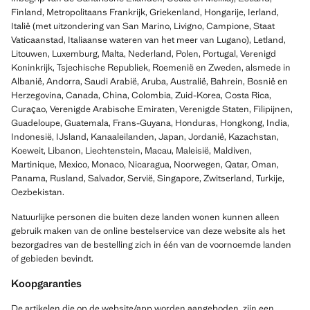
Finland, Metropolitaans Frankrijk, Griekenland, Hongarije, Ierland,
Italië (met uitzondering van San Marino, Livigno, Campione, Staat
Vaticaanstad, Italiaanse wateren van het meer van Lugano), Letland,
Litouwen, Luxemburg, Malta, Nederland, Polen, Portugal, Verenigd
Koninkrijk, Tsjechische Republiek, Roemenië en Zweden, alsmede in
Albanië, Andorra, Saudi Arabië, Aruba, Australië, Bahrein, Bosnië en
Herzegovina, Canada, China, Colombia, Zuid-Korea, Costa Rica,
Curaçao, Verenigde Arabische Emiraten, Verenigde Staten, Filipijnen,
Guadeloupe, Guatemala, Frans-Guyana, Honduras, Hongkong, India,
Indonesië, IJsland, Kanaaleilanden, Japan, Jordanië, Kazachstan,
Koeweit, Libanon, Liechtenstein, Macau, Maleisië, Maldiven,
Martinique, Mexico, Monaco, Nicaragua, Noorwegen, Qatar, Oman,
Panama, Rusland, Salvador, Servië, Singapore, Zwitserland, Turkije,
Oezbekistan.
Natuurlijke personen die buiten deze landen wonen kunnen alleen
gebruik maken van de online bestelservice van deze website als het
bezorgadres van de bestelling zich in één van de voornoemde landen
of gebieden bevindt.
Koopgaranties
De artikelen die op de website/app worden aangeboden, zijn een