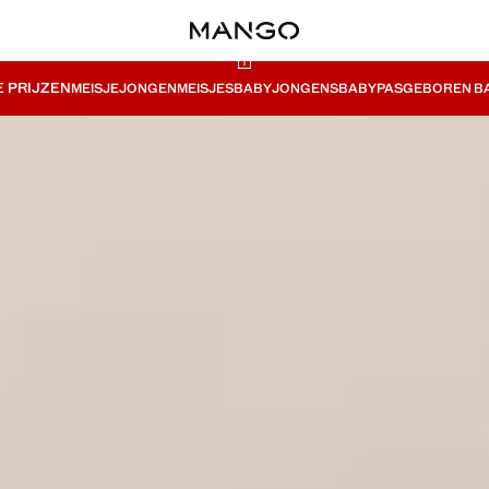
E PRIJZEN
MEISJE
JONGEN
MEISJESBABY
JONGENSBABY
PASGEBOREN BA