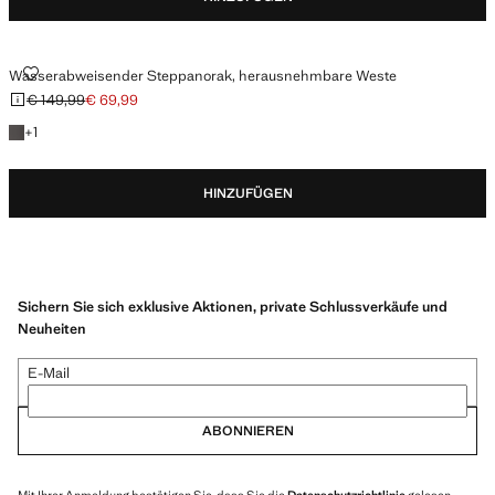
WASSERABWEISENDER STEPPANORAK, HERAUSNEHMBARE WESTE
Wasserabweisender Steppanorak, herausnehmbare Weste
€ 149,99
€ 69,99
Ausgangspreis durchgestrichen [€ 149,99 ]
Aktueller Preis [€ 69,99 ]
+ 1 Farbe
+
1
HINZUFÜGEN
Sichern Sie sich exklusive Aktionen, private Schlussverkäufe und
Neuheiten
E-Mail
ABONNIEREN
Mit Ihrer Anmeldung bestätigen Sie, dass Sie die
Datenschutzrichtlinie
gelesen