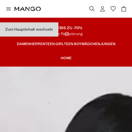
SALE
BIS ZU -70%
Zum Hauptinhalt wechseln
Letzte Reduzierung
DAMEN
HERREN
TEEN GIRL
TEEN BOY
MÄDCHEN
JUNGEN
HOME