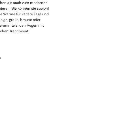
schen als auch zum modernen
inieren. Sie können sie sowohl
he Wärme für kältere Tage und
eige, graue, braune oder
renmantels, den Regen mit
schen Trenchcoat.
n