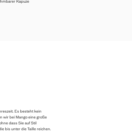
MIT ABNEHMBARER KAPUZE
ehmbarer Kapuze
A MIT ABNEHMBARER KAPUZE
59,99 ]
A MIT ABNEHMBARER KAPUZE
A MIT ABNEHMBARER KAPUZE
A MIT ABNEHMBARER KAPUZE
KA MIT ABNEHMBARER KAPUZE
reszeit. Es besteht kein
en wir bei Mango eine große
hne dass Sie auf Stil
 bis unter die Taille reichen.