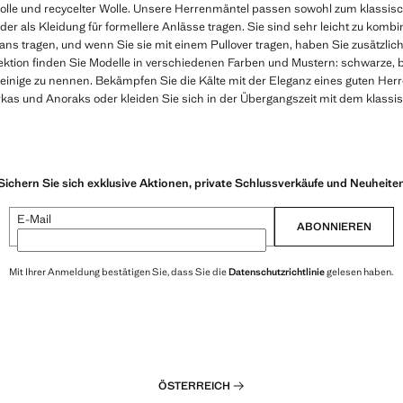
olle und recycelter Wolle. Unsere Herrenmäntel passen sowohl zum klassi
 oder als Kleidung für formellere Anlässe tragen. Sie sind sehr leicht zu komb
ns tragen, und wenn Sie sie mit einem Pullover tragen, haben Sie zusätzlic
ektion finden Sie Modelle in verschiedenen Farben und Mustern: schwarze, b
einige zu nennen. Bekämpfen Sie die Kälte mit der Eleganz eines guten Her
arkas und Anoraks oder kleiden Sie sich in der Übergangszeit mit dem klassi
Sichern Sie sich exklusive Aktionen, private Schlussverkäufe und Neuheite
E-Mail
ABONNIEREN
Mit Ihrer Anmeldung bestätigen Sie, dass Sie die
Datenschutzrichtlinie
gelesen haben.
ÖSTERREICH