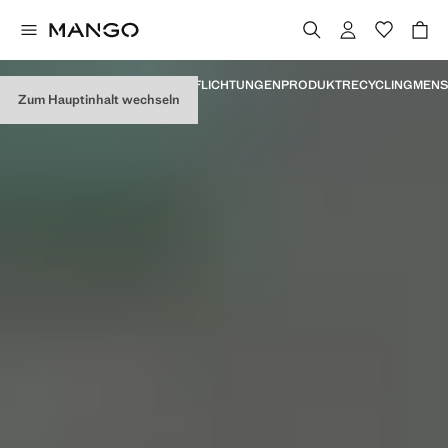
MANIFEST
MEILENSTEINE
VERPFLICHTUNGEN
PRODUKT
RECYCLING
MENS
Zum Hauptinhalt wechseln