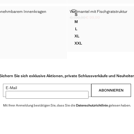
 MIT ABNEHMBAREM INNENKRAGEN
WOLLMANTEL MIT FISCHGRATS
abnehmbarem Innenkragen
Wollmantel mit Fischgratstruktur
Größen
S
L MIT ABNEHMBAREM INNENKRAGEN
WOLLMANTEL MIT FISCHGRA
€ 199,99
€ 99,99
rchgestrichen [€ 169,99 ]
 99,99 ]
Ausgangspreis durchgestrichen [€ 1
Aktueller Preis [€ 99,99 ]
M
L MIT ABNEHMBAREM INNENKRAGEN
WOLLMANTEL MIT FISCHGRA
L
L MIT ABNEHMBAREM INNENKRAGEN
WOLLMANTEL MIT FISCHGRA
XL
L MIT ABNEHMBAREM INNENKRAGEN
WOLLMANTEL MIT FISCHGRA
XXL
L MIT ABNEHMBAREM INNENKRAGEN
WOLLMANTEL MIT FISCHGR
EL MIT ABNEHMBAREM INNENKRAGEN
Sichern Sie sich exklusive Aktionen, private Schlussverkäufe und Neuheite
E-Mail
ABONNIEREN
Mit Ihrer Anmeldung bestätigen Sie, dass Sie die
Datenschutzrichtlinie
gelesen haben.