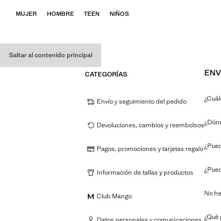
MUJER
HOMBRE
TEEN
NIÑOS
Saltar al contenido principal
ENV
CATEGORÍAS
¿Cuál
Envío y seguimiento del pedido
¿Dónd
Devoluciones, cambios y reembolsos
¿Pued
Pagos, promociones y tarjetas regalo
¿Pued
Información de tallas y productos
No he
Club Mango
¿Qué 
Datos personales y comunicaciones