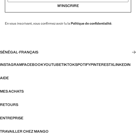
M’INSCRIRE
En vous inscrivant, vous confirmez avoir lu la
Politique de confidentialité
.
SÉNÉGAL
·
FRANÇAIS
INSTAGRAM
FACEBOOK
YOUTUBE
TIKTOK
SPOTIFY
PINTEREST
X
LINKEDIN
AIDE
MES ACHATS
RETOURS
ENTREPRISE
TRAVAILLER CHEZ MANGO