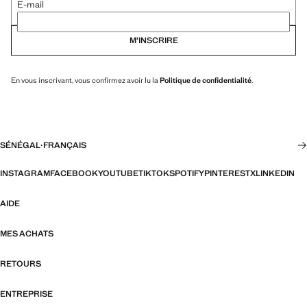
E-mail
M’INSCRIRE
En vous inscrivant, vous confirmez avoir lu la
Politique de confidentialité
.
SÉNÉGAL
·
FRANÇAIS
INSTAGRAM
FACEBOOK
YOUTUBE
TIKTOK
SPOTIFY
PINTEREST
X
LINKEDIN
AIDE
MES ACHATS
RETOURS
ENTREPRISE