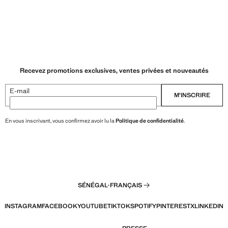
Recevez promotions exclusives, ventes privées et nouveautés
E-mail
M’INSCRIRE
En vous inscrivant, vous confirmez avoir lu la
Politique de confidentialité
.
SÉNÉGAL
·
FRANÇAIS
INSTAGRAM
FACEBOOK
YOUTUBE
TIKTOK
SPOTIFY
PINTEREST
X
LINKEDIN