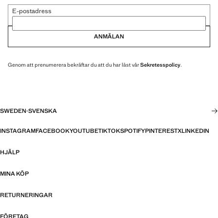
E-postadress
ANMÄLAN
Genom att prenumerera bekräftar du att du har läst vår
Sekretesspolicy
.
SWEDEN
·
SVENSKA
INSTAGRAM
FACEBOOK
YOUTUBE
TIKTOK
SPOTIFY
PINTEREST
X
LINKEDIN
HJÄLP
MINA KÖP
RETURNERINGAR
FÖRETAG