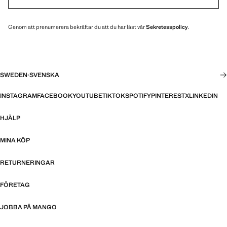
Genom att prenumerera bekräftar du att du har läst vår
Sekretesspolicy
.
SWEDEN
·
SVENSKA
INSTAGRAM
FACEBOOK
YOUTUBE
TIKTOK
SPOTIFY
PINTEREST
X
LINKEDIN
HJÄLP
MINA KÖP
RETURNERINGAR
FÖRETAG
JOBBA PÅ MANGO