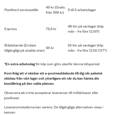
49 kr (Gratis
PostNord serviceställe
3 till 5 arbetsdagar
från 399 kr)
48 tim på vardagar (köp
Express
79,9 kr
mån - fre före 12.00*)
Brådskande (Endast
24 tim på vardagar (köp
95 kr
tillgängligt på utvalda orter)
mån - fre före 12.00 CET*)
*
En extra arbetsdag
för köp som görs utanför denna tidsperiod.
Kom ihåg att vi skickar ett e-postmeddelande till dig när paketet
skickas från vårt lager och ytterligare ett när du kan hämta din
beställning på den valda platsen.
Observera att vi inte accepterar leveranser till militärbaser eller
postboxar.
Leveransmetoderna kan variera. De tillgängliga alternativen visas i
kassan.