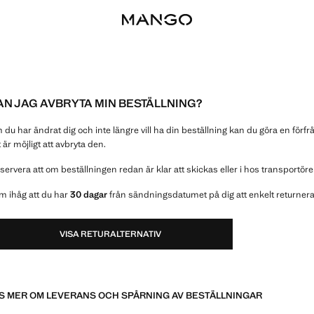
AN JAG AVBRYTA MIN BESTÄLLNING?
du har ändrat dig och inte längre vill ha din beställning kan du göra en förfr
 är möjligt att avbryta den.
ervera att om beställningen redan är klar att skickas eller i hos transportör
m ihåg att du har
30 dagar
från sändningsdatumet på dig att enkelt returnera d
VISA RETURALTERNATIV
S MER OM LEVERANS OCH SPÅRNING AV BESTÄLLNINGAR