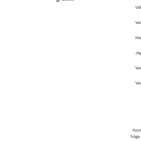
Vil
Var
Ka
Jag
Vad
Vad
Kont
fråga