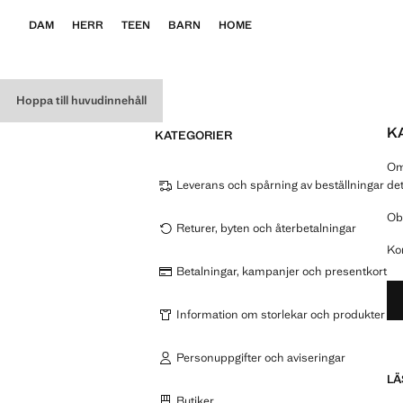
DAM
HERR
TEEN
BARN
HOME
Hoppa till huvudinnehåll
K
KATEGORIER
Om 
Leverans och spårning av beställningar
det
Obs
Returer, byten och återbetalningar
Ko
Betalningar, kampanjer och presentkort
Information om storlekar och produkter
Personuppgifter och aviseringar
LÄ
Butiker