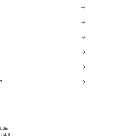
e?
å din
 kl. 9