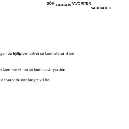
SÖK
FAVORITER
LOGGA IN
VARUKORG
ågan via
hjälpformuläret
så kontrollerar vi om
en kommer vi inte att kunna avbryta den.
e varor du inte längre vill ha.