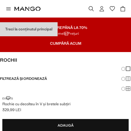
SOLDARE
PÂNĂ LA 70%
Treci la conținutul principal
Ultimele Prețuri
CUMPĂRĂ ACUM
ROCHII
Schim
Afi
FILTREAZĂ ȘI ORDONEAZĂ
Afi
Afi
ROCHIE CU DECOLTEU ÎN V ȘI BRETELE SUBȚIRI
EVENTS
Rochie cu decolteu în V și bretele subțiri
329,99 LEI
Preț actual [329,99 LEI ]
ADAUGĂ