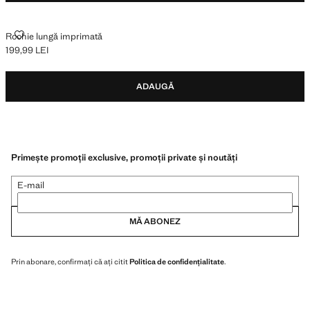
ROCHIE LUNGĂ IMPRIMATĂ
Rochie lungă imprimată
199,99 LEI
Preț actual [199,99 LEI ]
ADAUGĂ
Primește promoții exclusive, promoții private și noutăți
E-mail
MĂ ABONEZ
Prin abonare, confirmați că ați citit
Politica de confidențialitate
.