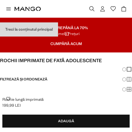
SOLDARE
PÂNĂ LA 70%
Treci la conținutul principal
Ultimele Prețuri
CUMPĂRĂ ACUM
ROCHII IMPRIMATE DE FATĂ ADOLESCENTE
Schim
Afi
FILTREAZĂ ȘI ORDONEAZĂ
Afi
Afi
ROCHIE LUNGĂ IMPRIMATĂ
Rochie lungă imprimată
199,99 LEI
Preț actual [199,99 LEI ]
ADAUGĂ