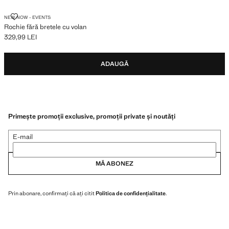
ROCHIE FĂRĂ BRETELE CU VOLAN
NEW NOW - EVENTS
Rochie fără bretele cu volan
329,99 LEI
Preț actual [329,99 LEI ]
ADAUGĂ
Primește promoții exclusive, promoții private și noutăți
E-mail
MĂ ABONEZ
Prin abonare, confirmați că ați citit
Politica de confidențialitate
.