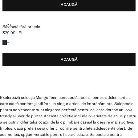
ADAUGĂ
SALOPETĂ FĂRĂ BRETELE
Salopetă fără bretele
329,99 LEI
Preț actual [329,99 LEI ]
+ 1 culoare
+
1
ADAUGĂ
Explorează colecția Mango Teen concepută special pentru adolescentele
care caută confort și stil într-un singur articol de îmbrăcăminte. Salopetele
pentru adolescente sunt alegerea perfectă pentru cei care doresc un look
trendy și ușor de purtat. Această colecție include o varietate de stiluri pentru
a se potrivi diferitelor ocazii, de la o plimbare casual la o ieșire mai sportivă.
În plus, dacă preferi ceva diferit, rochiile pentru fete adolescente oferă, de
asemenea, opțiuni versatile pentru fiecare ocazie. Salopetele pentru