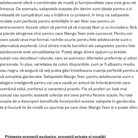
adolescente oferă o combinație de modă și funcționalitate care este greu de
întrecut. De exemplu, salopetele evazate din denim sunt ideale pentru o zi
relaxată de cumpărături sau o întâlnire cu prietenii, în timp ce salopetele
mulate sunt perfecte pentru activitățile în aer liber sau pentru un
antrenament. Aceste stiluri vă permit să vă mișcați liber și cu încredere, fără
a pierde atingerea chic pentru care Mango Teen este cunoscut. Pentru cei
care caută ceva mai formal, rochiile scurte pentru fete adolescente sunt o
alternativă excelentă. Unul dintre marile beneficii ale salopetelor pentru fete
adolescente este versatilitatea lor. Puteți alege dintre opțiuni cu bretele
subțiri sau decolteuri rotunde, care se potrivesc diferitelor preferințe și stiluri
personale. În plus, varietatea de culori disponibile, cum ar fi albastru mediu
sau negru, vă asigură că veți putea găsi întotdeauna nuanța perfectă pentru a
vă completa garderoba. Salopetele Mango Teen pentru adolescente sunt o
alegere inteligentă pentru cei care caută un articol de îmbrăcăminte care
combină stilul, confortul și caracterul practic. Fie că preferi un look mai
casual sau sportiv, această colecție are ceva pentru fiecare ocazie. Nu rata
ocazia de a descoperi beneficiile încorporării acestor salopete în garderoba
ta și bucură-te de modă cu ușurința pe care doar Mango Teen ți-o poate oferi.
Primește promoții exclusive, promoții private și noutăți