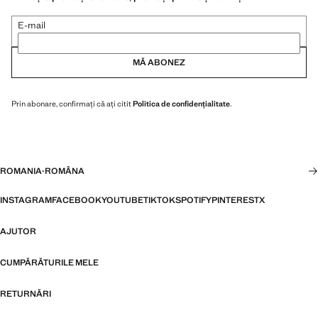
E-mail
MĂ ABONEZ
Prin abonare, confirmați că ați citit
Politica de confidențialitate
.
ROMANIA
·
ROMÂNA
INSTAGRAM
FACEBOOK
YOUTUBE
TIKTOK
SPOTIFY
PINTEREST
X
AJUTOR
CUMPĂRĂTURILE MELE
RETURNĂRI