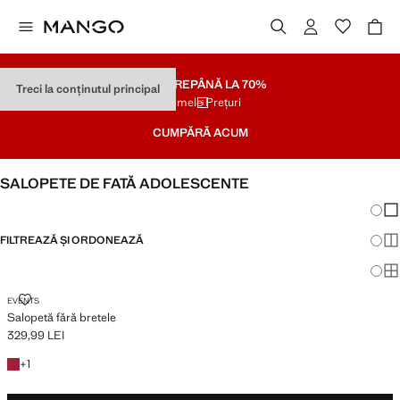
SOLDARE
PÂNĂ LA 70%
Treci la conținutul principal
Ultimele Prețuri
CUMPĂRĂ ACUM
SALOPETE DE FATĂ ADOLESCENTE
Schim
Afi
FILTREAZĂ ȘI ORDONEAZĂ
Afi
Afi
SALOPETĂ FĂRĂ BRETELE
EVENTS
Salopetă fără bretele
329,99 LEI
Preț actual [329,99 LEI ]
+ 1 culoare
+
1