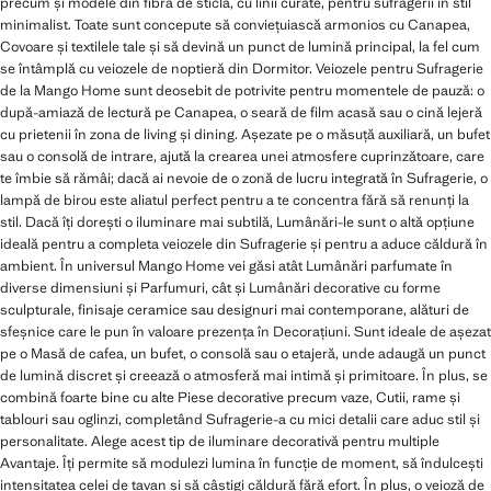
precum și modele din fibră de sticlă, cu linii curate, pentru sufragerii în stil
minimalist. Toate sunt concepute să conviețuiască armonios cu Canapea,
Covoare și textilele tale și să devină un punct de lumină principal, la fel cum
se întâmplă cu veiozele de noptieră din Dormitor. Veiozele pentru Sufragerie
de la Mango Home sunt deosebit de potrivite pentru momentele de pauză: o
după-amiază de lectură pe Canapea, o seară de film acasă sau o cină lejeră
cu prietenii în zona de living și dining. Așezate pe o măsuță auxiliară, un bufet
sau o consolă de intrare, ajută la crearea unei atmosfere cuprinzătoare, care
te îmbie să rămâi; dacă ai nevoie de o zonă de lucru integrată în Sufragerie, o
lampă de birou este aliatul perfect pentru a te concentra fără să renunți la
stil. Dacă îți dorești o iluminare mai subtilă, Lumânări-le sunt o altă opțiune
ideală pentru a completa veiozele din Sufragerie și pentru a aduce căldură în
ambient. În universul Mango Home vei găsi atât Lumânări parfumate în
diverse dimensiuni și Parfumuri, cât și Lumânări decorative cu forme
sculpturale, finisaje ceramice sau designuri mai contemporane, alături de
sfeșnice care le pun în valoare prezența în Decorațiuni. Sunt ideale de așezat
pe o Masă de cafea, un bufet, o consolă sau o etajeră, unde adaugă un punct
de lumină discret și creează o atmosferă mai intimă și primitoare. În plus, se
combină foarte bine cu alte Piese decorative precum vaze, Cutii, rame și
tablouri sau oglinzi, completând Sufragerie-a cu mici detalii care aduc stil și
personalitate. Alege acest tip de iluminare decorativă pentru multiple
Avantaje. Îți permite să modulezi lumina în funcție de moment, să îndulcești
intensitatea celei de tavan și să câștigi căldură fără efort. În plus, o veioză de