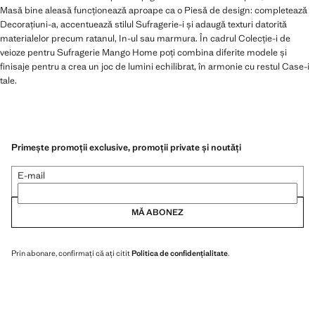
Masă bine aleasă funcționează aproape ca o Piesă de design: completează
Decorațiuni-a, accentuează stilul Sufragerie-i și adaugă texturi datorită
materialelor precum ratanul, In-ul sau marmura. În cadrul Colecție-i de
veioze pentru Sufragerie Mango Home poți combina diferite modele și
finisaje pentru a crea un joc de lumini echilibrat, în armonie cu restul Case-i
tale.
Primește promoții exclusive, promoții private și noutăți
E-mail
MĂ ABONEZ
Prin abonare, confirmați că ați citit
Politica de confidențialitate
.