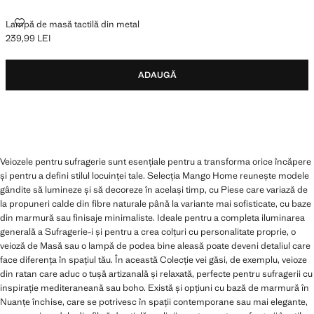
LAMPĂ DE MASĂ TACTILĂ DIN METAL
Lampă de masă tactilă din metal
239,99 LEI
Preț actual [239,99 LEI ]
ADAUGĂ
Veiozele pentru sufragerie sunt esențiale pentru a transforma orice încăpere
și pentru a defini stilul locuinței tale. Selecția Mango Home reunește modele
gândite să lumineze și să decoreze în același timp, cu Piese care variază de
la propuneri calde din fibre naturale până la variante mai sofisticate, cu baze
din marmură sau finisaje minimaliste. Ideale pentru a completa iluminarea
generală a Sufragerie-i și pentru a crea colțuri cu personalitate proprie, o
veioză de Masă sau o lampă de podea bine aleasă poate deveni detaliul care
face diferența în spațiul tău. În această Colecție vei găsi, de exemplu, veioze
din ratan care aduc o tușă artizanală și relaxată, perfecte pentru sufragerii cu
inspirație mediteraneană sau boho. Există și opțiuni cu bază de marmură în
Nuanțe închise, care se potrivesc în spații contemporane sau mai elegante,