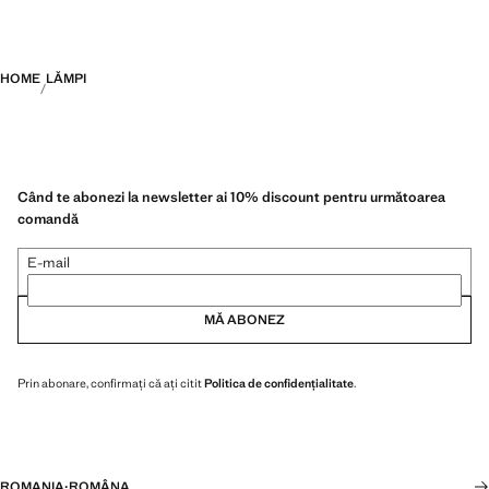
HOME
LĂMPI
Când te abonezi la newsletter ai 10% discount pentru următoarea
comandă
E-mail
MĂ ABONEZ
Prin abonare, confirmați că ați citit
Politica de confidențialitate
.
ROMANIA
·
ROMÂNA