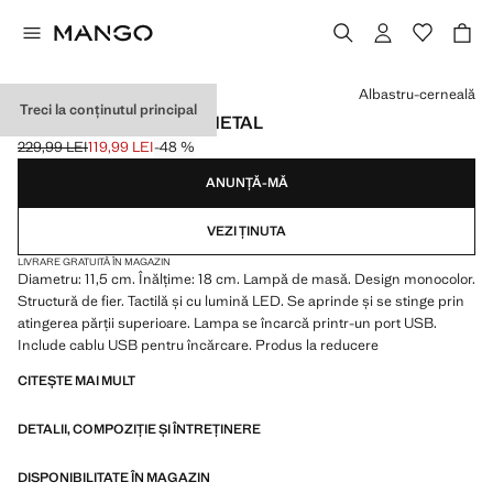
Selectează o culoare
Albastru-cerneală
Treci la conținutul principal
LAMPĂ DE MASĂ DIN METAL
229,99 LEI
119,99 LEI
-48 %
Preț inițial tăiat [229,99 LEI ]
Preț actual [119,99 LEI ]
ANUNȚĂ-MĂ
VEZI ȚINUTA
LIVRARE GRATUITĂ ÎN MAGAZIN
Diametru: 11,5 cm. Înălțime: 18 cm. Lampă de masă. Design monocolor.
Structură de fier. Tactilă și cu lumină LED. Se aprinde și se stinge prin
atingerea părții superioare. Lampa se încarcă printr-un port USB.
Include cablu USB pentru încărcare. Produs la reducere
CITEȘTE MAI MULT
DETALII, COMPOZIȚIE ȘI ÎNTREȚINERE
DISPONIBILITATE ÎN MAGAZIN