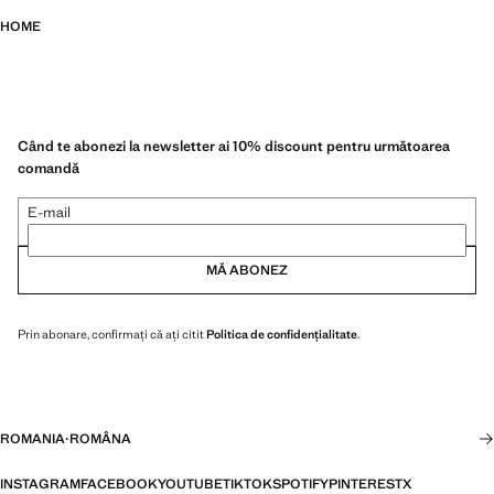
HOME
Când te abonezi la newsletter ai 10% discount pentru următoarea
comandă
E-mail
MĂ ABONEZ
Prin abonare, confirmați că ați citit
Politica de confidențialitate
.
ROMANIA
·
ROMÂNA
INSTAGRAM
FACEBOOK
YOUTUBE
TIKTOK
SPOTIFY
PINTEREST
X