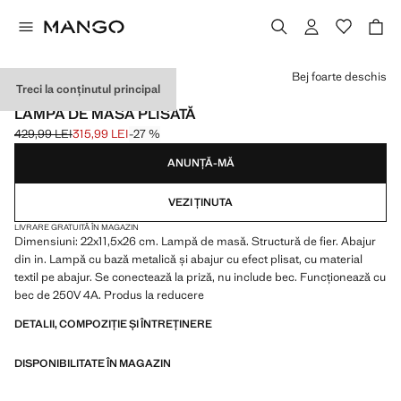
Selectează o culoare
Bej foarte deschis
Treci la conținutul principal
IN
LAMPĂ DE MASĂ PLISATĂ
429,99 LEI
315,99 LEI
-27 %
Preț inițial tăiat [429,99 LEI ]
Preț actual [315,99 LEI ]
ANUNȚĂ-MĂ
VEZI ȚINUTA
LIVRARE GRATUITĂ ÎN MAGAZIN
Dimensiuni: 22x11,5x26 cm. Lampă de masă. Structură de fier. Abajur
din in. Lampă cu bază metalică și abajur cu efect plisat, cu material
textil pe abajur. Se conectează la priză, nu include bec. Funcționează cu
bec de 250V 4A. Produs la reducere
DETALII, COMPOZIȚIE ȘI ÎNTREȚINERE
DISPONIBILITATE ÎN MAGAZIN