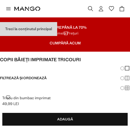
SOLDARE
PÂNĂ LA 70%
Treci la conținutul principal
Ultimele Prețuri
CUMPĂRĂ ACUM
COPII BĂIEȚI IMPRIMATE TRICOURI
Schim
Afi
FILTREAZĂ ȘI ORDONEAZĂ
Afi
Afi
TRICOU DIN BUMBAC IMPRIMAT
Tricou din bumbac imprimat
49,99 LEI
Preț actual [49,99 LEI ]
ADAUGĂ