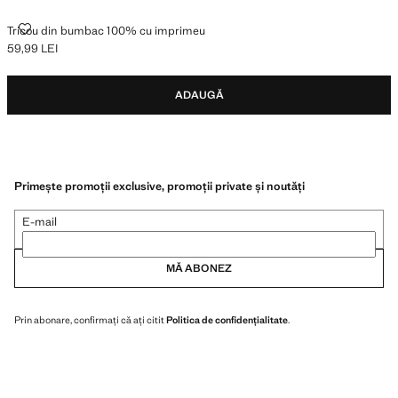
TRICOU DIN BUMBAC 100% CU IMPRIMEU
Tricou din bumbac 100% cu imprimeu
59,99 LEI
Preț actual [59,99 LEI ]
ADAUGĂ
Primește promoții exclusive, promoții private și noutăți
E-mail
MĂ ABONEZ
Prin abonare, confirmați că ați citit
Politica de confidențialitate
.