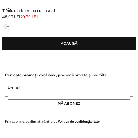
TRICOU DIN BUMBAC CU NASTURI
Tricou din bumbac cu nasturi
45,99 LEI
29,99 LEI
Preț inițial tăiat [45,99 LEI ]
Preț actual [29,99 LEI ]
+ 1 culoare
+
1
ADAUGĂ
Primește promoții exclusive, promoții private și noutăți
E-mail
MĂ ABONEZ
Prin abonare, confirmați că ați citit
Politica de confidențialitate
.