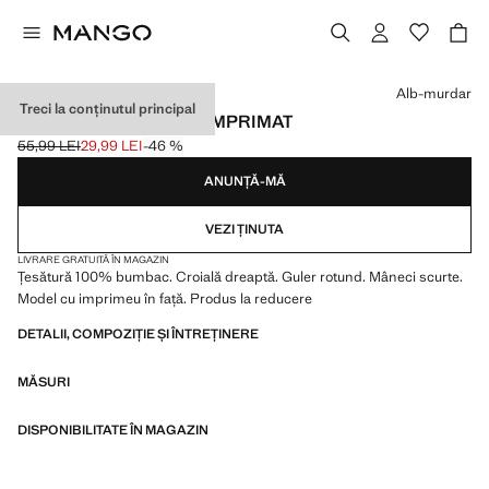
Selectează o culoare
Alb-murdar
Treci la conținutul principal
TRICOU DIN BUMBAC IMPRIMAT
55,99 LEI
29,99 LEI
-46 %
Preț inițial tăiat [55,99 LEI ]
Preț actual [29,99 LEI ]
ANUNȚĂ-MĂ
VEZI ȚINUTA
LIVRARE GRATUITĂ ÎN MAGAZIN
Țesătură 100% bumbac. Croială dreaptă. Guler rotund. Mâneci scurte.
Model cu imprimeu în față. Produs la reducere
DETALII, COMPOZIȚIE ȘI ÎNTREȚINERE
MĂSURI
DISPONIBILITATE ÎN MAGAZIN