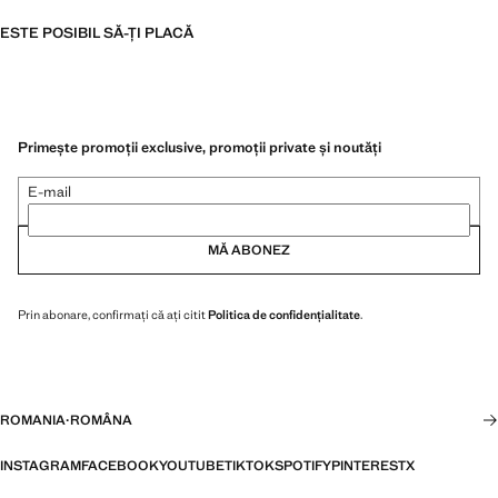
ESTE POSIBIL SĂ-ȚI PLACĂ
Primește promoții exclusive, promoții private și noutăți
E-mail
MĂ ABONEZ
Prin abonare, confirmați că ați citit
Politica de confidențialitate
.
ROMANIA
·
ROMÂNA
INSTAGRAM
FACEBOOK
YOUTUBE
TIKTOK
SPOTIFY
PINTEREST
X