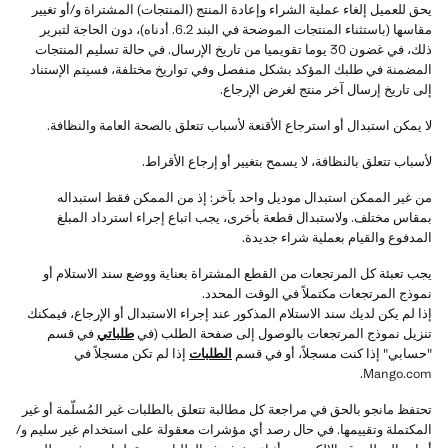
يحق للعميل إلغاء عملية الشراء وإعادة المنتج (المنتجات) المشتراة و/أو تغيير
مقاسها (باستثناء المنتجات الموضحة في البند 6.2. أدناه)، دون الحاجة لتبرير
ذلك، في غضون 30 يوما تقويميا من تاريخ الإرسال. في حالة تسليم المنتجات
المضمنة في طلبك المؤكد بشكل منفصل وفي تواريخ مختلفة، فسيتم الإستناد
إلى تاريخ إرسال آخر منتج لغرض الإرجاع.
لا يمكن استبدال أو استرجاع الأقنعة لأسباب تتعلق بالصحة العامة والنظافة.
لأسباب تتعلق بالنظافة، لا يسمح بتغيير أو إرجاع الأقراط.
من غير الممكن استبدال موديل واحد بآخر: إذ من الممكن فقط استبداله
بمقاس مختلف. ولاستبدال قطعة بأخرى، يجب اتباع إجراء استرداد المبلغ
المدفوع والقيام بعملية شراء جديدة.
يجب تعبئة كل المرتجعات من القطع المشتراة بعناية ووضع سند الاستلام أو
نموذج المرتجعات مكتملاً في الوقت المحدد.
إذا لم يكن لديك سند الاستلام المذكور عند إجراء الاستبدال أو الإرجاع، فيمكنك
تنزيل نموذج المرتجعات بالوصول إلى صفحة الطلب (في
طلباتي
في قسم
"حسابي" إذا كنت مسجلاً، أو في قسم
الطلبات
إذا لم تكن مسجلاً في
Mango.com.
تحتفظ مانجو بالحق في مراجعة كل مطالبة تتعلق بالطلبات غير المُسلّمة أو غير
المكتملة وتقييمها. في حال رصد أي مؤشرات معقولة على استخدام غير سليم و/