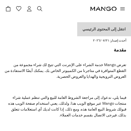
انتقل إلى المحتوى الرئيسي
البنود والشروط
أحدث إصدار:
٢١‏/٠٧‏/٢٠٢٦
مقدمة
تعرض Mango خدمة الشراء على الإنترنت التي تتيح لك شراء مجموعة من
القطع المتوافرة في متاجرنا من الكمبيوتر الخاص بك. يمكنك أيضًا الاستفادة من
العروض الترويجية والهدايا والعروض الحصرية.
فيما يلي، ندعوك إلى مراجعة الشروط العامة للبيع والتي تنظم عملية شراء
منتجات Mango عبر موقع الويب هذا. ولذلك، يعني استخدام صفحة الويب هذه
قبولك شروط البيع العامة هذه. ومع ذلك، إذا كانت لديك أي استعلامات تتعلق
بذلك، فيرجى الاتصال بقسم خدمات العملاء.