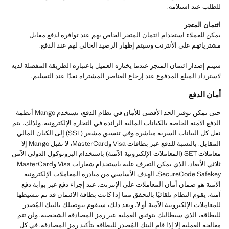
للطلب عند استلامه.
ائتمان المتجر
يمكن للعملاء استخدام ائتمان المتجر الخاص بهم عند توافره لدفع مقابل
مشترياتهم على الأنترنت وسيتم إظهار الرصيد الحالي لهم عند الدفع.
سيتم إصدار ائتمان المتجر عندما يختاره العميل باعتباره الطريقة المفضلة لديه
لاسترداد المبلغ المدفوع عند إرجاع العناصر المشتراة نقدًا عند التسليم.
أمان الدفع
حتى يمكن توفير الحد الأقصى للأمان في نظام الدفع، تستخدم Mango أنظمة
الدفع الآمنة الخاصة بالكيانات المالية الرائدة في التجارة الإلكترونية. ولذلك، يتم
نقل كل البيانات السرية مباشرة وفي تنسيق مشفر (SSL) إلى الكيان المالي
المقابل. بالنسبة للدفع عبر بطاقات Visa وMasterCard، لا تقبل Mango إلا
معاملات SET (المعاملات الإلكترونية الآمنة) باستخدام البروتوكول الدولي الآمن
ثلاثي الأبعاد، الذي يمكن التعرف عليه باستخدام شعارات Visa وMasterCard
SecureCode Safekey. الهدف الأساسي من مبادرة المعاملات الإلكترونية
الآمنة هو ضمان أمان المعاملات على الإنترنت. عند إجراء دفع عبر بوابة دفع
آمنة، يقوم النظام تلقائيًا بالتحقق مما إذا كانت بطاقة الائتمان قد تم تنشيطها
للمعاملات الإلكترونية الآمنة أو لا. وبعد ذلك، سيقوم بتوصيلك بالبنك المُصدر
للبطاقة، الذي سيطالبك بتوثيق العملية عبر رمز المصادقة الشخصية. ولن تتم
معالجة العملية إلا إذا قام البنك المُصدر للبطاقة بتأكيد رمز المصادقة. في كل