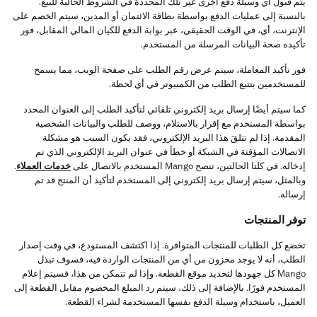
يتم قبول أي وسيلة دفع أخرى غير تلك المحددة في الشروط الحالية للبيع.
بالنسبة إلى عمليات الدفع بواسطة بطاقة الائتمان أو المدين، سيتم الخصم على
الإنترنت، أي، في الوقت الحقيقي، عبر بوابة الدفع للكيان المالي المقابل، فور
تأكيده صحة البيانات المرسلة من المستخدم.
فور تأكيد المعاملة، سيتم عرض رقم الطلب على صفحة الويب، مما يسمح
للمستخدمين بتتبع الطلب من الكمبيوتر في أي لحظة.
كما سيتم أيضًا إرسال بريد إلكتروني تلقائي لتأكيد الطلب إلى العنوان المحدد
بواسطة المستخدم مع إقرار بالاستلام، ووصف للطلب والبيانات الشخصية
المقدمة. إذا لم تتلقَ هذا البريد الإلكتروني، فقد يكون السبب هو مشكلة
الاتصالات المؤقتة في الشبكة أو خطأ في عنوان البريد الإلكتروني الذي تم
إدخاله. في كلتا الحالتين، تنصح Mango المستخدم بالاتصال على
خدمات العملاء
.
وبالمثل، سيتم إرسال بريد إلكتروني إلى المستخدم لتأكيد أن المنتج قد تم
إرساله.
توفر المنتجات
تخضع كل الطلبات للمنتجات المتوافرة. إذا اكتشف المستودع، في وقت إصدار
الطلب، أنه لا يوجد مخزون من أي من المنتجات الواردة فيه، فسوف تبذل
Mango كل جهودها لتحديد موقع القطعة. وإذا لم تتمكن من هذا، فسيتم إعلام
المستخدم فورًا. بالإضافة إلى ذلك، سيتم رد المبلغ المخصوم مقابل القطعة إلى
العميل، باستخدام وسيلة الدفع نفسها المستخدمة لشراء القطعة.