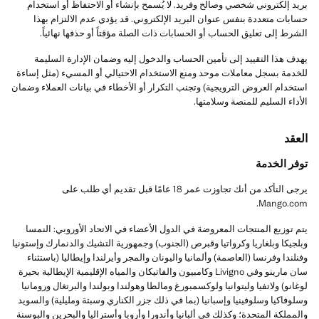
بريد إلكتروني شخصي وصالح وفريد. لا يُسمح بإنشاء أو الاحتفاظ أو استخدام
حسابات متعددة بنفس عنوان البريد الإلكتروني. قد يؤدي عدم الالتزام بهذا
الشرط إلى تعليق الحساب أو الحسابات ذات الصلة مؤقتاً أو حذفها نهائياً.
يهدف هذا التقييد إلى تأمين الحساب والدخول إليه وضمان الإدارة السليمة
للخدمة بسجل معاملات موحد ومنع الاستخدام الاحتيالي أو المسيء (مثل إساءة
استخدام العروض الترويجية) وتجنب التكرار أو الأخطاء في بيانات العملاء وضمان
الأداء السليم للمنصة وسلامتها.
العقد
توفر الخدمة
يرجى التأكد من أنك تجاوزت عمر 18 عامًا قبل تقديم أي طلب على
Mango.com.
يتم توزيع المنتجات المعروضة في الدول الأعضاء في الاتحاد الأوروبي: النمسا
وبلجيكا وبلغاريا وكرواتيا وقبرص (الجنوب) وجمهورية التشيك والدنمارك وإستونيا
وفنلندا وفرنسا (العاصمة) وألمانيا واليونان والمجر وأيرلندا وإيطاليا (باستثناء
سان مارينو وفي Livigno وكامبيون والفاتيكان والمياه الإقليمية الإيطالية بحيرة
لوغانو) ولاتفيا وليتوانيا ولوكسمبورغ ومالطا وهولندا وبولندا والبرتغال ورومانيا
وسلوفاكيا وسلوفينيا وإسبانيا (بما في ذلك جزر الكناري وسبتة ومليلية) والسويد
والمملكة المتحدة؛ وكذلك في ألبانيا وأندورا وأروبا وأستراليا والبحرين والبوسنة