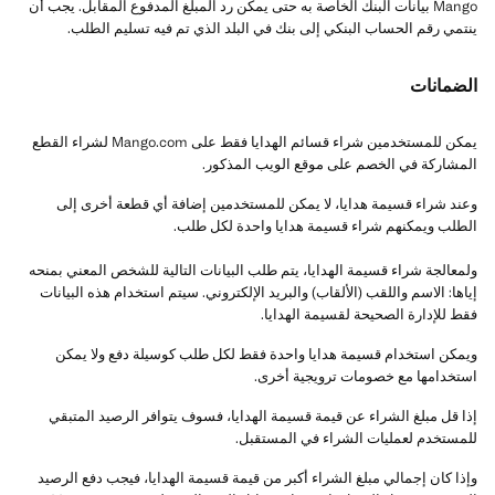
Mango بيانات البنك الخاصة به حتى يمكن رد المبلغ المدفوع المقابل. يجب أن
ينتمي رقم الحساب البنكي إلى بنك في البلد الذي تم فيه تسليم الطلب.
الضمانات
يمكن للمستخدمين شراء قسائم الهدايا فقط على Mango.com لشراء القطع
المشاركة في الخصم على موقع الويب المذكور.
وعند شراء قسيمة هدايا، لا يمكن للمستخدمين إضافة أي قطعة أخرى إلى
الطلب ويمكنهم شراء قسيمة هدايا واحدة لكل طلب.
ولمعالجة شراء قسيمة الهدايا، يتم طلب البيانات التالية للشخص المعني بمنحه
إياها: الاسم واللقب (الألقاب) والبريد الإلكتروني. سيتم استخدام هذه البيانات
فقط للإدارة الصحيحة لقسيمة الهدايا.
ويمكن استخدام قسيمة هدايا واحدة فقط لكل طلب كوسيلة دفع ولا يمكن
استخدامها مع خصومات ترويجية أخرى.
إذا قل مبلغ الشراء عن قيمة قسيمة الهدايا، فسوف يتوافر الرصيد المتبقي
للمستخدم لعمليات الشراء في المستقبل.
وإذا كان إجمالي مبلغ الشراء أكبر من قيمة قسيمة الهدايا، فيجب دفع الرصيد