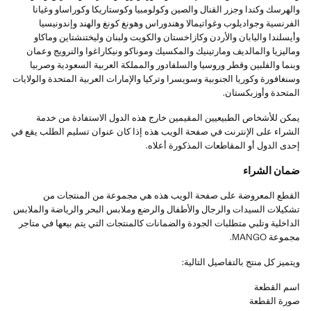
والهرسك وكندا وجزر القنال والصين وكولومبيا وكوستاريكا وكوراساو وغيانا
الفرنسية وجواديلوب وغواتيمالا وهندوراس وهونغ كونغ والهند وإندونيسيا
وأيسلندا واليابان والأردن وكازاخستان والكويت ولبنان وليختنشتاين وماكاو
وماليزيا والمالديف ومارتينيك والمكسيك وموناكو ونيكاراغوا والنرويج وعمان
وبنما والفلبين وقطر وروسيا والسلفادور والمملكة العربية السعودية وصربيا
وسنغافورة وكوريا الجنوبية وسويسرا وتركيا والإمارات العربية المتحدة والولايات
المتحدة وأوزبكستان.
يمكن للأشخاص الطبيعيين المقيمين خارج هذه الدول الاستفادة من خدمة
الشراء على الإنترنت في صفحة الويب هذه إذا كان عنوان تسليم الطلب يقع في
إحدى الدول أو المقاطعات المذكورة أعلاه.
ضمان الشراء
القطع المعروضة على صفحة الويب هذه هي مجموعة من المنتجات من
تشكيلات السيدات والرجال والأطفال والرضع وملابس البحر والرياضة والملابس
الداخلية وتلبي متطلبات الجودة والضمانات كالمنتجات التي يتم بيعها في متاجر
مجموعة MANGO.
ويتميز كل منتج بالتفاصيل التالية:
اسم القطعة
صورة القطعة