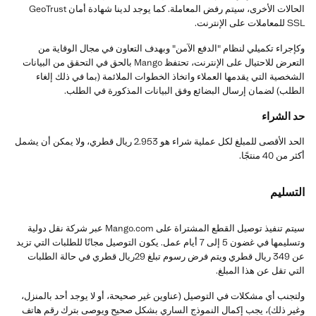
الحالات الأخرى، سيتم رفض المعاملة. كما يوجد لدينا شهادة أمان GeoTrust
SSL للمعاملات على الإنترنت.
وكإجراء تكميلي لنظام "الدفع الآمن" وبهدف التعاون في مجال الوقاية من
التعرض للاحتيال على الإنترنت، تحتفظ Mango بالحق في التحقق من البيانات
الشخصية التي يقدمها العملاء واتخاذ الخطوات الملائمة (بما في ذلك إلغاء
الطلب) لضمان إرسال البضائع وفق البيانات المذكورة في الطلب.
حد الشراء
الحد الأقصى للمبلغ لكل عملية شراء هو 2.953 ريال قطري، ولا يمكن أن يشمل
أكثر من 40 منتجًا.
التسليم
سيتم تنفيذ توصيل القطع المشتراة على Mango.com عبر شركة نقل دولية
وتسليمها في غضون 5 إلى 7 أيام عمل. يكون التوصيل مجانًا للطلبات التي تزيد
عن 349 ريال قطري ويتم فرض رسوم تبلغ 29ريال قطري في حالة الطلبات
التي تقل عن هذا المبلغ.
ولتجنب أي مشكلات في التوصيل (عناوين غير صحيحة، أو لا يوجد أحد بالمنزل،
وغير ذلك)، يجب إكمال النموذج الساري بشكل صحيح ويوصى بترك رقم هاتف