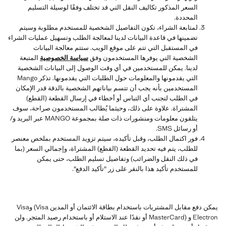
السعر المذكور تكاليف النقل التي قد تختلف وفقًا لوسيلة التسليم
المحددة.
لمتابعة الشراء، تكون التفاصيل الشخصية للمستخدم مطلوبة وسيتم
تضمينها في قاعدة البيانات لدينا لمعالجة الطلب وتسهيل عمليات الشراء
في المستقبل التي تتم على موقع الويب. ستتم معالجة البيانات
الشخصية التي يوفرها المستخدمون وفق
سياسة الخصوصية
المتبعة
لدينا. يمكن للمستخدمين في أي وقت الوصول إلى البيانات الشخصية
التي يقدمونها والمعلومات حول الطلبات التي يقدمونها. تذكر Mango
المستخدمين بأنه يجب أن تتسم بياناتهم الشخصية بالدقة قدر الإمكان
في الطلب لتجنب أي التباس أو أخطاء في إرسال القطعة (القطع)
المشتراة. علاوة على ذلك، وحيثما يُطالب المستخدمون صراحة، سوف
يتلقون معلومات ومنشورات ذات صلة بمجموعة MANGO عبر البريد و/
أو رسائل SMS.
فور اكتمال الطلب، وقبل تأكيده، سيتم تزويد المستخدم بملخص معنصر
للطلب، يتم فيه تحديد القطعة (القطع) المشتراة، وإجمالي السعر (بما
في ذلك النقل والضرائب) وتفاصيل تسليم الطلب، حتى يمكن
للمستخدم تأكيد هذا بالنقر على زر "تأكيد الدفع".
يمكن دفع مقابل المشتريات باستخدام بطاقة الائتمان أو المدين Visa) وVisa
Electron و (MasterCard أو نقدًا عند الاستلام أو باستخدام رصيد المتجر. ولن