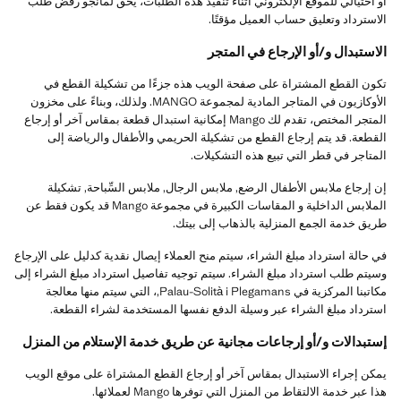
أو احتيالي للموقع الإلكتروني أثناء تنفيذ هذه الطلبات، يحق لمانجو رفض طلب
الاسترداد وتعليق حساب العميل مؤقتًا.
الاستبدال و/أو الإرجاع في المتجر
تكون القطع المشتراة على صفحة الويب هذه جزءًا من تشكيلة القطع في
الأوكازيون في المتاجر المادية لمجموعة MANGO. ولذلك، وبناءً على مخزون
المتجر المختص، تقدم لك Mango إمكانية استبدال قطعة بمقاس آخر أو إرجاع
القطعة. قد يتم إرجاع القطع من تشكيلة الحريمي والأطفال والرياضة إلى
المتاجر في قطر التي تبيع هذه التشكيلات.
إن إرجاع ملابس الأطفال الرضع, ملابس الرجال, ملابس السِّباحة, تشكيلة
الملابس الداخلية و المقاسات الكبيرة في مجموعة Mango قد يكون فقط عن
طريق خدمة الجمع المنزلية بالذهاب إلى بيتك.
في حالة استرداد مبلغ الشراء، سيتم منح العملاء إيصال نقدية كدليل على الإرجاع
وسيتم طلب استرداد مبلغ الشراء. سيتم توجيه تفاصيل استرداد مبلغ الشراء إلى
مكاتبنا المركزية في Palau-Solità i Plegamans,، التي سيتم منها معالجة
استرداد مبلغ الشراء عبر وسيلة الدفع نفسها المستخدمة لشراء القطعة.
إستبدالات و/أو إرجاعات مجانية عن طريق خدمة الإستلام من المنزل
يمكن إجراء الاستبدال بمقاس آخر أو إرجاع القطع المشتراة على موقع الويب
هذا عبر خدمة الالتقاط من المنزل التي توفرها Mango لعملائها.