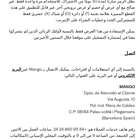
يظل الرمز ساريًا لمدة 30 يومًا من الاشتراك. للاستخدام مرة واحدة فقط. غير
صالح مع أي عرض أو خصم أو عرض ترويجي آخر. غير قابل للتطبيق على هذه
القطع المميزة بعلامة نجمة (*) أو دائرة (O) أو شباك (#). حصري فقط
للمشتركين الجدد وعمليات الشراء على الإنترنت.
يمكن الإستفادة من هذا العرض فقط بالنسبة لأولئك الزبائن الذين.لم يشتركوا
معنا في إستمارة التسجيل على موقعنا خلال السنتين الأخيرتين
اتصل
بالنسبة إلى أي استعلامات أو اقتراحات، يمكنك الاتصال بـ Mango عبر
البريد
الإلكترون
ي
أو عبر البريد على العنوان التالي:
MANGO
Dpto. de Atención al Cliente
Via Augusta, 10
Pol. Ind. Riera de Caldes
C.P. 08184 Palau-solità i Plegamans
(Barcelona Spain)
رقم هاتف خدمات العملاء هو: +34 93 860 24 24. ساعات العمل من الاثنين
إلى الجمعة، من الساعة 9 ص إلى 9 م بالتوقيت المحلي الإسباني (المكالمات