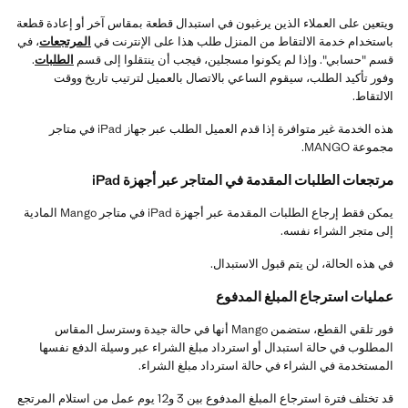
ويتعين على العملاء الذين يرغبون في استبدال قطعة بمقاس آخر أو إعادة قطعة
باستخدام خدمة الالتقاط من المنزل طلب هذا على الإنترنت في
المرتجعات
، في
قسم "حسابي". وإذا لم يكونوا مسجلين، فيجب أن ينتقلوا إلى قسم
الطلبات
.
وفور تأكيد الطلب، سيقوم الساعي بالاتصال بالعميل لترتيب تاريخ ووقت
الالتقاط.
هذه الخدمة غير متوافرة إذا قدم العميل الطلب عبر جهاز iPad في متاجر
مجموعة MANGO.
مرتجعات الطلبات المقدمة في المتاجر عبر أجهزة iPad
يمكن فقط إرجاع الطلبات المقدمة عبر أجهزة iPad في متاجر Mango المادية
إلى متجر الشراء نفسه.
في هذه الحالة، لن يتم قبول الاستبدال.
عمليات استرجاع المبلغ المدفوع
فور تلقي القطع، ستضمن Mango أنها في حالة جيدة وسترسل المقاس
المطلوب في حالة استبدال أو استرداد مبلغ الشراء عبر وسيلة الدفع نفسها
المستخدمة في الشراء في حالة استرداد مبلغ الشراء.
قد تختلف فترة استرجاع المبلغ المدفوع بين 3 و12 يوم عمل من استلام المرتجع