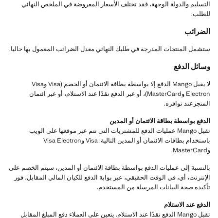
التسليم والدولة الوجهة، فقد تختلف الأسعار المعروضة في الملخص النهائي
للطلب.
الضرائب
ستشمل المنتجات المدرجة في طلبك النهائي معدل الضرائب المعمول بها حاليا.
وسائل الدفع
لا يقبل Mango الدفع إلا بواسطة بطاقة الائتمان أو الخصم (Visa وVisa
Electron وMasterCard)، أو عبر الدفع نقدًا عند الاستلام، أو عبر ائتمان
المتجرعند توافره.
الدفع بواسطة بطاقة الائتمان أو المدين
تقبل Mango عمليات الدفع للمشتريات التي تتم عبر موقعها على الويب
باستخدام بطاقات الائتمان أو المدين التالية: Visa وVisa Electron
وMasterCard.
بالنسبة إلى عمليات الدفع بواسطة بطاقة الائتمان أو المدين، سيتم الخصم على
الإنترنت، أي، في الوقت الحقيقي، عبر بوابة الدفع للكيان المالي المقابل، فور
تأكيده صحة البيانات المرسلة من المستخدم.
الدفع عند الاستلام
تقبل Mango الدفع نقدًا عند الاستلام. يتعين على العملاء دفع المبلغ المقابل