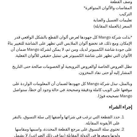
وصف القطعة
المقاسات والألوان المتوافرة*
التركيب
تعليمات الغسيل والعناية
السعر (بالعملة المقابلة)
*بذلت شركة Mango كل جهودها لعرض ألوان القطع بالشكل الواقعي قدر
الإمكان. ومع ذلك، قد تخضع ألوان الملابس التي تظهر على الشاشة للتغيير بناءً
على جودة شاشة الكمبيوتر لديك. ومن ثم، لا يمكن لشركة Mango ضمان أن
الألوان التي تظهر على شاشة الكمبيوتر هي تمثيل حقيقي للألوان الفعلية.
تظل العروض الخاصة أوالعروض الترويجية أو الخصومات صالحة حتى التاريخ
المشار إليه أو حتى نفاد المخزون.
وبالمثل، تبذل شركة Mango كل جهودها لضمان أن المعلومات الواردة على
موقعها على الويب كاملة ودقيقة وصحيحة. في حالة وجود أي خطأ، ستواصل
Mango تصحيحه فورًا.
إجراء الشراء
حدد القطعة التي ترغب في شرائها وأضفها إلى سلة التسوق، بالنقر
على الأيقونة المقابلة.
تحتوي سلة التسوق على مرجع القطعة المحددة، واسمها ومقاسها
ولونها وسعرها في الدولة المقابلة (بما في ذلك الضرائب). لا يشمل