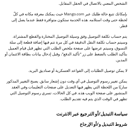
الشخص المعني بالاتصال في الحقل المقابل.
بإمكانك تتبع حالة طلبك عبر Mango.com حيث يمكنك معرفة مكانه في كلّ
لحظة حتى وقت استلامه. هذه الخدمة ستكون متوافرة فقط عندما يصل إلى
قطر.
يتم حساب تكلفة التوصيل وفق وسيلة التوصيل المختارة والقطع المشتراة.
وسيتم حساب تكلفة النقل الدقيقة في كل مرة تتم فيها إضافة قطعة إلى سلة
التسوق، وسيتم عرضها على صفحة ملخص الطلب التي تظهر قبل قيام العميل
بتأكيد الطلب بالضغط على زر "تأكيد الدفع"، وقبل إدخال بيانات بطاقة الائتمان أو
المدين.
لا يمكن توصيل الطلبات إلى القواعد العسكرية أو صناديق البريد.
يمكن تغيير رسوم التوصيل في أي وقت دون إشعار سابق. يصبح التغيير المذكور
ساريًا من اللحظة التي يظهر فيها التعديل على صفحات التعليمات وفي العقد
المنشور على صفحة الويب هذه. في كل الحالات، تسري رسوم التوصيل التي
تظهر في الوقت الذي يتم فيه تقديم الطلب.
سياسة التبديل/أو الترجيع عبر الانترنت
شروط التبديل و/أو الإرجاع