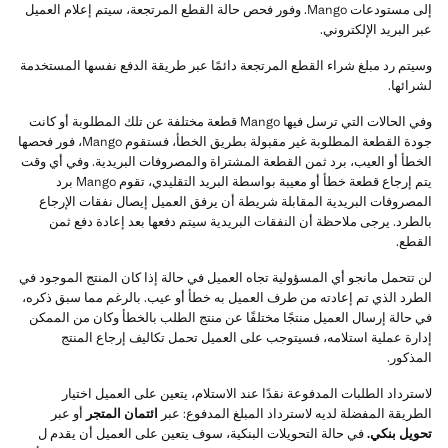
إلى مستودعات Mango. وفور فحص حالة القطع المرتجعة، سيتم إعلام العميل
عبر البريد الإلكتروني.
وسيتم رد مبلغ شراء القطع المرتجعة دائمًا عبر طريقة الدفع نفسها المستخدمة
لشرائها.
وفي الحالات التي ترسل فيها Mango قطعة مختلفة عن تلك المطلوبة أو كانت
جودة القطعة المطلوبة غير مقبولة بطريق الخطأ، فستقوم Mango، فور فحصها
الخطأ أو العيب، برد ثمن القطعة المشتراة والمصروفات البريدية. وفي أي وقت
يتم إرجاع قطعة خطأ أو معيبة بواسطة البريد التقليدي، تقوم Mango برد
المصروفات البريدية المقابلة شريطة أن يرفق العميل إيصال نفقات الإرجاع
بالطرد. يرجى ملاحظة أن النفقات البريدية سيتم دفعها بعد إعادة دفع ثمن
القطع.
لن تتحمل مانجو أي المسؤولية تجاه العميل في حالة إذا كان المنتج الموجود في
الطرد الذي تم إعادته من طرف العميل به خطأ أو عيب. بالرغم مما سبق ذكره،
في حالة إرسال العميل منتجًا مختلفًا عن منتج الطلب بالخطأ وكان من الممكن
إدارة عملية استلامه، فسيتوجب على العميل تحمل تكاليف إرجاع المنتج
المذكور.
لاسترداد الطلبات المدفوعة نقدًا عند الاستلام، يتعين على العميل اختيار
الطريقة المفضلة لديه لاسترداد المبلغ المدفوع: عبر
ائتمان المتجر
أو عبر
تحويل بنكي.
في حالة التحويلات البنكية، سوف يتعين على العميل أن يقدم ل