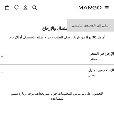
انتقل إلى المحتوى الرئيسي
الاستبدال والإرجاع
أمامك
30 يومًا
من تاريخ إرسال الطلب لإجراء عملية الاستبدال أو الإرجاع.
الإرجاع في المتجر
مجاني
ساعدنا في التقليل من تأثير النقل عن طريق توصيل طلبك إلى أقرب متجر لك.
الإستلام من المنزل
مجاني
ما عليك سوى تقديم نموذج الإرجاع الذي تلقيته مع طلبك أو الرمز الشريطي الذي
ستجده "في مشترياتي" من هاتفك المحمول عند الدفع.
اطلب استلام الطرد الخاص بك عبر الانترنت وسنرسله مع الناقل في غضون 24 إلى
48 ساعة إلى العنوان الذي تختاره.
للحصول على مزيد من المعلومات حول المرتجعات، يرجى زيارة قسم
البحث عن متجر
هذه الخدمة متاحة لإرجاع المشتريات مرة واحدة فقط مقابل كل عملية شراء.
المساعدة
.
طلب الاستلام