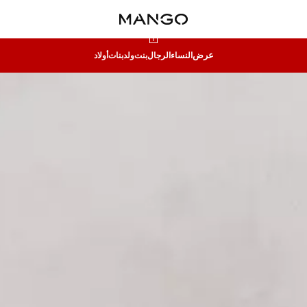
عرض
النساء
الرجال
بنت
ولد
بنات
أولاد