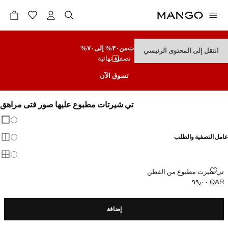
تنزيلات
من٣٠% إلى٧٠%
انتقل إلى المحتوى الرئيسي
تصفية نهائية
تسوق الآن
تي شيرتات مطبوع عليها صور فتى مراهق
تغيير 
عرض
عامل التصفية والطلب
عرض
عرض
تي شيرت مطبوع من القطن
تي شيرت مطبوع من القطن
QAR ٩٩٫٠٠
السعر الحالي [QAR ٩٩٫٠٠ ]
إضافة