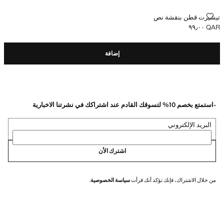
تيشيرت قطن بنقشة نص
تيشيرت قطن بنقشة نص
QAR ٩٩٫٠٠
السعر الحالي [QAR ٩٩٫٠٠ ]
إضافة
-استمتع بخصم 10% لتسوقك القادم عند اشتراكك في نشرتنا الاخبارية
البريد الإلكتروني
اشترك الأن
من خلال الاشتراك، فإنك تؤكد أنك قرأت
سياسة الخصوصية
.