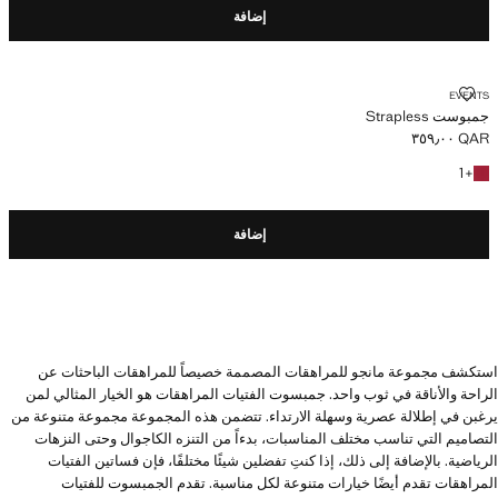
إضافة
جمبوست STRAPLESS
EVENTS
جمبوست Strapless
QAR ٣٥٩٫٠٠
السعر الحالي [QAR ٣٥٩٫٠٠ ]
+ لون آخر
1
+
إضافة
استكشف مجموعة مانجو للمراهقات المصممة خصيصاً للمراهقات الباحثات عن
الراحة والأناقة في ثوب واحد. جمبسوت الفتيات المراهقات هو الخيار المثالي لمن
يرغبن في إطلالة عصرية وسهلة الارتداء. تتضمن هذه المجموعة مجموعة متنوعة من
التصاميم التي تناسب مختلف المناسبات، بدءاً من التنزه الكاجوال وحتى النزهات
الرياضية. بالإضافة إلى ذلك، إذا كنتِ تفضلين شيئًا مختلفًا، فإن فساتين الفتيات
المراهقات تقدم أيضًا خيارات متنوعة لكل مناسبة. تقدم الجمبسوت للفتيات