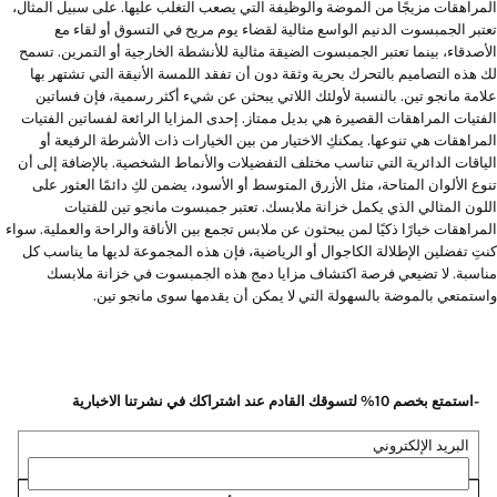
المراهقات مزيجًا من الموضة والوظيفة التي يصعب التغلب عليها. على سبيل المثال،
تعتبر الجمبسوت الدنيم الواسع مثالية لقضاء يوم مريح في التسوق أو لقاء مع
الأصدقاء، بينما تعتبر الجمبسوت الضيقة مثالية للأنشطة الخارجية أو التمرين. تسمح
لك هذه التصاميم بالتحرك بحرية وثقة دون أن تفقد اللمسة الأنيقة التي تشتهر بها
علامة مانجو تين. بالنسبة لأولئك اللاتي يبحثن عن شيء أكثر رسمية، فإن فساتين
الفتيات المراهقات القصيرة هي بديل ممتاز. إحدى المزايا الرائعة لفساتين الفتيات
المراهقات هي تنوعها. يمكنكِ الاختيار من بين الخيارات ذات الأشرطة الرفيعة أو
الياقات الدائرية التي تناسب مختلف التفضيلات والأنماط الشخصية. بالإضافة إلى أن
تنوع الألوان المتاحة، مثل الأزرق المتوسط أو الأسود، يضمن لكِ دائمًا العثور على
اللون المثالي الذي يكمل خزانة ملابسك. تعتبر جمبسوت مانجو تين للفتيات
المراهقات خيارًا ذكيًا لمن يبحثون عن ملابس تجمع بين الأناقة والراحة والعملية. سواء
كنتِ تفضلين الإطلالة الكاجوال أو الرياضية، فإن هذه المجموعة لديها ما يناسب كل
مناسبة. لا تضيعي فرصة اكتشاف مزايا دمج هذه الجمبسوت في خزانة ملابسك
واستمتعي بالموضة بالسهولة التي لا يمكن أن يقدمها سوى مانجو تين.
-استمتع بخصم 10% لتسوقك القادم عند اشتراكك في نشرتنا الاخبارية
البريد الإلكتروني