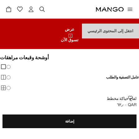
عرض
انتقل إلى المحتوى الرئيسي
تسوق الآن
أوشحة وقبعات مراهقات
تغيير 
عرض
عامل التصفية والطلب
عرض
عرض
لفاح حياكة مخطط
لفاح حياكة مخطط
QAR ٦٢٫٠٠
السعر الحالي [QAR ٦٢٫٠٠ ]
إضافة