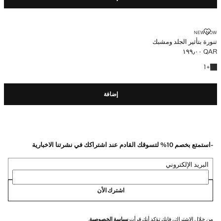
تنورة بتأثير الجلد ومشبك
NEW NOW
تنورة بتأثير الجلد ومشبك
QAR ١٩٩٫٠٠
السعر الحالي [QAR ١٩٩٫٠٠ ]
+ لون آخر
1
+
إضافة
-استمتع بخصم 10% لتسوقك القادم عند اشتراكك في نشرتنا الاخبارية
البريد الإلكتروني
اشترك الأن
من خلال الاشتراك، فإنك تؤكد أنك قرأت
سياسة الخصوصية
.