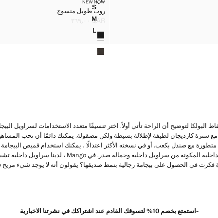
ج
روب طويل منسوج
NEW NOW
المقاسات
S
روب طويل منسوج
وج
روب طويل منسوج
M
QAR ٣٦٩٫٠٠
وج
روب طويل منسوج
السعر الحالي [QAR ٣٦٩٫٠٠ ]
L
الألوان
وج
روب طويل منسوج
 البولكا لتوضيح أن الراحة تأتي أولاً. اختر تنسيقًا متعدد الاستخدامات لسراويل البي
ها مع سترة كارديجان لطيفة لإطلالة بسيطة ولكن مصقولة. يمكنك دائمًا أن تحب المشاه
ان متطورة مع صندل بكعب. أو في نسخته الأكثر اعتدالًا ، يمكنك استخدام قميص البيجام
على نفس الراحة ، المجموعات الداخلية المكونة من سراويل داخلية وح
 فكرت في الحصول على بيجامة رجالية بنمط صديقها؟ يقولون أنه لا يوجد شيء مريح في ا
-استمتع بخصم 10% لتسوقك القادم عند اشتراكك في نشرتنا الاخبارية