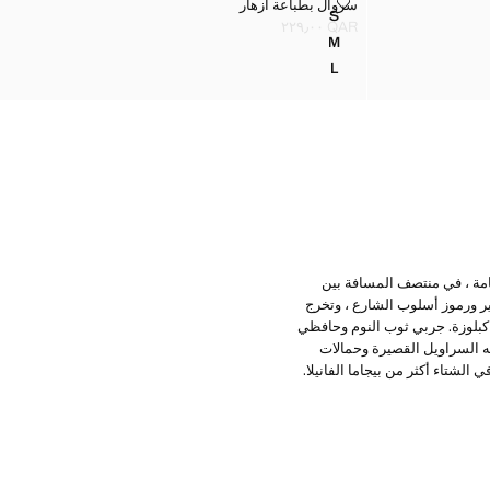
سروال بطباعة أزهار
سروال بطباعة أزهار
المقاسات
S
سروال بطباعة أزهار
QAR ٢٢٩٫٠٠
السعر الحالي [QAR ٢٢٩٫٠٠ ]
M
سروال بطباعة أزهار
L
سروال بطباعة أزهار
جامة ، في منتصف المسافة بين
ير ورموز أسلوب الشارع ، وتخرج
ة كبلوزة. جربي ثوب النوم وحافظي
مالة صدر. في Mango ، لدينا سراويل داخلية تشبه السراويل القصيرة وحمالات
لشتاء أكثر من بيجاما الفانيلا.