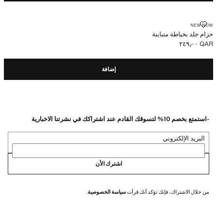
حزام جلد بخياطة متباينة
NEW NOW
حزام جلد بخياطة متباينة
QAR ٢٤٩٫٠٠
السعر الحالي [QAR ٢٤٩٫٠٠ ]
إضافة
-استمتع بخصم 10% لتسوقك القادم عند اشتراكك في نشرتنا الاخبارية
البريد الإلكتروني
اشترك الأن
من خلال الاشتراك، فإنك تؤكد أنك قرأت
سياسة الخصوصية
.