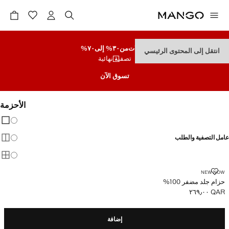
تنزيلات
من٣٠% إلى٧٠%
انتقل إلى المحتوى الرئيسي
تصفية نهائية
تسوق الآن
الأحزمة
تغيير 
عرض
عامل التصفية والطلب
عرض
عرض
حزام جلد مضفر 100%
NEW NOW
حزام جلد مضفر 100%
QAR ٢٦٩٫٠٠
السعر الحالي [QAR ٢٦٩٫٠٠ ]
إضافة