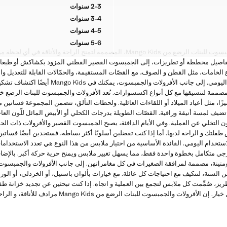
2-3 سنوات
يل بنمط محبوك
سروال دنيم بزركشة
3-4 سنوات
يل بنمط محبوك
سروال دنيم بزركشة
4-5 سنوات
يل بنمط محبوك
سروال دنيم بزركشة
5-6 سنوات
يل بنمط محبوك
سروال دنيم بزركشة
اكتشفي مجموعة الأفرولات والجمبسوت للبنات الرضع من Mango Kids، المصممة لتمنح الرا
 بتفاصيل مخططة أو تطريزات، إلى الجمبسوت القصير القطني المزود بكشاكش أو طبعا
الخامات، مثل القطن و الصوف، مع القصّات المستقيمة، والحمّالات القابلة للتعديل وا
ملابس تتكيف بسهولة مع الروتين اليومي. إلى جانب ا
مصممة لتنسيقها مع كل أنواع اكسسوارات. تُعد الأفرولات والجمبسوت للبنات الرضع خيارًا
يزًا، مثل أعياد الميلاد أو اللقاءات العائلية. ولحظات التألق، تتضمن المجموعة فساتين
يف لمسة أنيقة وراقية. القصّات الطويلة بدرجات الكحلي أو الأبيض المائل للّون الع
ون التخلي عن العملية. وفي الأيام الدافئة، يصبح الجمبسوت القصير والأفرولات ذات الحمّ
 طفلتك و الراحة لديها. أما إذا كنت تفضلين أسلوبًا أكثر بساطة، فستجدين أيضًا فساتي
 للاستخدام اليومي. الفائدة الأساسية من اختيار ملابس من هذا النوع هي تعدد الاستخدام
ارجي متكامل بخطوة واحدة فقط، مما يسهل تغيير ملابس ويمنح حرية حركة أكبر. بالإضا
 ناعمة ومتينة، مصممة لمرافقة الصغيرات في كل مغامراتهن. إلى جانب الأفرولات والجمبسو
لسنة، لتتكيف مع احتياجات كل عائلة. مع خيارات بألوان باستيل، أو الخردلي، أو الوردي
ريز، صُمِّمت كل ملابس لتجمع بين العملية و اتجاه. إذا كنت تبحثين عن تجديد خزانة 
والعملية، فهذه مجموعة هي أفضل خيار. إن الأفرولات والجمبسو