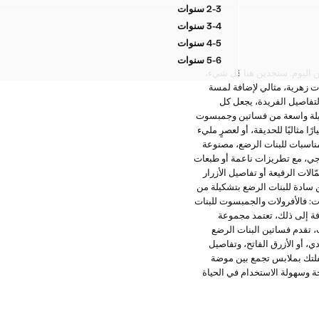
2-3 سنوات
مريلة HELLO KITTY
3-4 سنوات
مريلة HELLO KITTY
4-5 سنوات
مريلة HELLO KITTY
5-6 سنوات
مريلة HELLO KITTY
حة والأناقة في أي لحظة من اليوم. ستجدين هنا كل شيء،
ت زهرية، مثالي لإضافة لمسة
لتفاصيل الفريدة، يجعل كل
لأفرولات والجمبسوت، يمكنك في Mango Kids أيضًا اكتشاف تشكيلة واسعة من فساتين وجمبسوت
 مثاليًا للحديقة، أو لعصرٍ مليء
 مناسبات للبنات الرضع، مصنوعة
اجي، مع تطريزات ناعمة أو طبعات
الات الرفيعة أو تفاصيل الأزرار
ن سادة للبنات الرضع بتشكيلة من
ات: فالأفرولات والجمبسوت للبنات
فة إلى ذلك، تعتمد مجموعة
ت، تقدم فساتين البنات الرضع
، أو الأزرق الفاتح، وتفاصيل
طفلتك بملابس تجمع بين موضة
ت للبنات الرضع من Mango Kids مرادف للأناقة، و الراحة وسهولة الاستخدام في الحياة