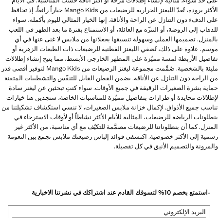
على حدٍّ سواء، مثالية لإنشاء إطلالات مرحة أو أكثر أناقة حسب المناسبة. في الأيام
الأكثر برودة، تُعدّ الليغنز الحرارية للرضيعات من Mango Kids خياراً رائعاً، إذ تحافظ
على الدفء دون التنازل عن الراحة والأناقة. إنها الخيار المثالي لليوم بأكمله، سواء
للذهاب إلى الروضة، أو التنزّه مع العائلة، أو الاستمتاع بفترة ما بعد الظهر في اللعب
بالمنزل. تصميمها العملي وسهولة تنسيقها يجعلانها من ملابس لا غنى عنها في أي
موسم. علاوة على ذلك، تُضفي الليغنز القطنية للرضيعات ذات الطبعات الزهرية أو
تفاصيل الأربطة لمسة مميّزة على المظهر الخارجي الأبسط، مما يتيح إنشاء إطلالات
مليئة بالشخصية. صُمِّمت مجموعة ليغنز الرضيعات من Mango Kids لتوفير أقصى قدر
من الراحة دون التنازل عن الأناقة. يضمن القطن القابل للتنفّس والتشطيبات المتقنة
حماية بشرة الصغيرات الرقيقة في جميع الأوقات. سواء كنتِ تبحثين عن ليغنز سادة
لإطلالات محايدة أو طرازات بتفاصيل مميّزة للمناسبات الخاصة، ستجدين هنا خيارات
تناسب جميع الأذواق. لإكمال خزانة ملابس الصغيرات، لا تنسي استكشاف تشكيلتنا من
بنطلونات الرياضة للرضيعات، المثالية للأيام الأكثر نشاطاً أو لأوقات الاسترخاء في
المنزل. كما أن بنطلوناتنا للرضيعات مصمَّمة للتكيّف مع أي مناسبة، من الأكثر غير
رسمية إلى الأكثر خصوصية. اكتشفي فوائد إلباس رضيعتك ملابس تجمع بين النعومة
والمرونة والتصميم الأنيق في كل تفصيلة.
-استمتع بخصم 10% لتسوقك القادم عند اشتراكك في نشرتنا الاخبارية
البريد الإلكتروني