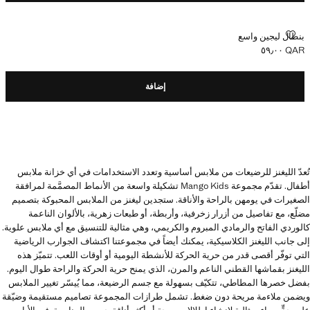
بنطال ليجين واسع
بنطال ليجين واسع
QAR ٥٩٫٠٠
السعر الحالي [QAR ٥٩٫٠٠ ]
إضافة
تُعدّ الليغنز للرضيعات من ملابس أساسية وتعدد الاستخدامات في أي خزانة ملابس
أطفال. تقدّم مجموعة Mango Kids تشكيلة واسعة من الأنماط المصمَّمة لمرافقة
الصغيرات في يومهن بالراحة والأناقة. ستجدين ليغنز من الملابس المحبوكة بتصميم
مضلّع، مع تفاصيل من أزرار زخرفية، وأربطة، أو طبعات زهرية، بالألوان الناعمة
كالوردي الفاتح والرمادي المبروم والكريمي، وهي مثالية للتنسيق مع أي ملابس علوية.
إلى جانب الليغنز الكلاسيكية، يمكنك أيضاً في مجموعتنا اكتشاف الجوارب الرياضية
التي توفّر أقصى قدر من حرية الحركة للأنشطة اليومية أو أوقات اللعب. تتميّز هذه
الليغنز بقماشها القطني الناعم والمرن، الذي يمنح حرية الحركة والراحة طوال اليوم.
بفضل خصرها المطاطي، تتكيّف بسهولة مع جسم الرضيعة، مما يُيسّر تغيير الملابس
ويضمن ملاءمة مريحة دون ضغط. تشمل طرازات المجموعة تصاميم مستقيمة وضيّقة