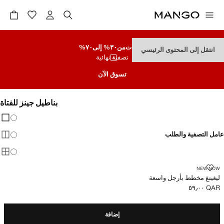
تنزيلات
من٣٠% إلى٧٠%
انتقل إلى المحتوى الرئيسي
تصفية نهائية
تسوق الآن
بناطيل جينز للفتاة
تغيير 
عرض
عامل التصفية والطلب
عرض
عرض
ليغينغ مخطط بأرجل واسعة
NEW NOW
ليغينغ مخطط بأرجل واسعة
QAR ٥٩٫٠٠
السعر الحالي [QAR ٥٩٫٠٠ ]
إضافة