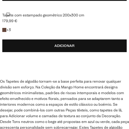
TAPETE COM ESTAMPADO GEOMÉTRICO 200X300 CM
Tapete com estampado geométrico 200x300 cm
179,99 €
Preço atual [179,99 € ]
+3 cores
+
3
ADICIONAR
Os Tapetes de algodão tornam-se a base perfeita para renovar qualquer
divisão sem esforço. Na Coleção da Mango Home encontrará designs
geométricos minimalistas, padrões de riscas intemporais e modelos com
efeito envelhecido e motivos florais, pensados para se adaptarem tanto a
interiores modernos como a espaços de estilo clássico ou boémio. Se
desejar, pode combiná-los com outras Peças têxteis, como tapetes de lã,
para Adicionar volume e camadas de textura ao conjunto da Decoração.
Desde Tons neutros como o bege até propostas em azul ou verde, cada peça
acrescenta personalidade sem sobrecarregar. Estes Tapetes de algodão