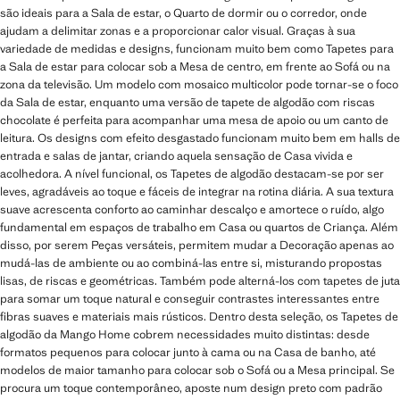
são ideais para a Sala de estar, o Quarto de dormir ou o corredor, onde
ajudam a delimitar zonas e a proporcionar calor visual. Graças à sua
variedade de medidas e designs, funcionam muito bem como Tapetes para
a Sala de estar para colocar sob a Mesa de centro, em frente ao Sofá ou na
zona da televisão. Um modelo com mosaico multicolor pode tornar-se o foco
da Sala de estar, enquanto uma versão de tapete de algodão com riscas
chocolate é perfeita para acompanhar uma mesa de apoio ou um canto de
leitura. Os designs com efeito desgastado funcionam muito bem em halls de
entrada e salas de jantar, criando aquela sensação de Casa vivida e
acolhedora. A nível funcional, os Tapetes de algodão destacam-se por ser
leves, agradáveis ao toque e fáceis de integrar na rotina diária. A sua textura
suave acrescenta conforto ao caminhar descalço e amortece o ruído, algo
fundamental em espaços de trabalho em Casa ou quartos de Criança. Além
disso, por serem Peças versáteis, permitem mudar a Decoração apenas ao
mudá-las de ambiente ou ao combiná-las entre si, misturando propostas
lisas, de riscas e geométricas. Também pode alterná-los com tapetes de juta
para somar um toque natural e conseguir contrastes interessantes entre
fibras suaves e materiais mais rústicos. Dentro desta seleção, os Tapetes de
algodão da Mango Home cobrem necessidades muito distintas: desde
formatos pequenos para colocar junto à cama ou na Casa de banho, até
modelos de maior tamanho para colocar sob o Sofá ou a Mesa principal. Se
procura um toque contemporâneo, aposte num design preto com padrão