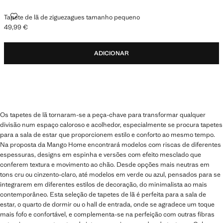
TAPETE DE LÃ DE ZIGUEZAGUES TAMANHO PEQUENO
Tapete de lã de ziguezagues tamanho pequeno
49,99 €
Preço atual [49,99 € ]
ADICIONAR
Os tapetes de lã tornaram-se a peça-chave para transformar qualquer
divisão num espaço caloroso e acolhedor, especialmente se procura tapetes
para a sala de estar que proporcionem estilo e conforto ao mesmo tempo.
Na proposta da Mango Home encontrará modelos com riscas de diferentes
espessuras, designs em espinha e versões com efeito mesclado que
conferem textura e movimento ao chão. Desde opções mais neutras em
tons cru ou cinzento-claro, até modelos em verde ou azul, pensados para se
integrarem em diferentes estilos de decoração, do minimalista ao mais
contemporâneo. Esta seleção de tapetes de lã é perfeita para a sala de
estar, o quarto de dormir ou o hall de entrada, onde se agradece um toque
mais fofo e confortável, e complementa-se na perfeição com outras fibras