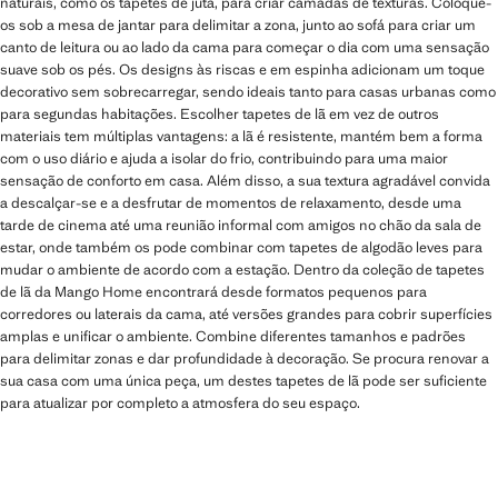
naturais, como os tapetes de juta, para criar camadas de texturas. Coloque-
os sob a mesa de jantar para delimitar a zona, junto ao sofá para criar um
canto de leitura ou ao lado da cama para começar o dia com uma sensação
suave sob os pés. Os designs às riscas e em espinha adicionam um toque
decorativo sem sobrecarregar, sendo ideais tanto para casas urbanas como
para segundas habitações. Escolher tapetes de lã em vez de outros
materiais tem múltiplas vantagens: a lã é resistente, mantém bem a forma
com o uso diário e ajuda a isolar do frio, contribuindo para uma maior
sensação de conforto em casa. Além disso, a sua textura agradável convida
a descalçar-se e a desfrutar de momentos de relaxamento, desde uma
tarde de cinema até uma reunião informal com amigos no chão da sala de
estar, onde também os pode combinar com tapetes de algodão leves para
mudar o ambiente de acordo com a estação. Dentro da coleção de tapetes
de lã da Mango Home encontrará desde formatos pequenos para
corredores ou laterais da cama, até versões grandes para cobrir superfícies
amplas e unificar o ambiente. Combine diferentes tamanhos e padrões
para delimitar zonas e dar profundidade à decoração. Se procura renovar a
sua casa com uma única peça, um destes tapetes de lã pode ser suficiente
para atualizar por completo a atmosfera do seu espaço.