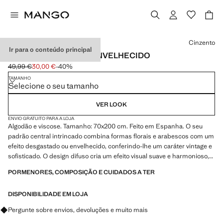
Selecione uma cor
Cinzento
Ir para o conteúdo principal
TAPETE COM EFEITO ENVELHECIDO
49,99 €
30,00 €
-40%
Preço inicial riscado [49,99 € ]
Preço atual [30,00 € ]
TAMANHO
Selecione o seu tamanho
VER LOOK
ENVIO GRATUITO PARA A LOJA
Algodão e viscose. Tamanho: 70x200 cm. Feito em Espanha. O seu
padrão central intrincado combina formas florais e arabescos com um
efeito desgastado ou envelhecido, conferindo-lhe um caráter vintage e
sofisticado. O design difuso cria um efeito visual suave e harmonioso,
ideal para espaços de estilo clássico ou boémio. Disponível em mais
PORMENORES, COMPOSIÇÃO E CUIDADOS A TER
tamanhos. Produto em saldos
DISPONIBILIDADE EM LOJA
Pergunte sobre envios, devoluções e muito mais