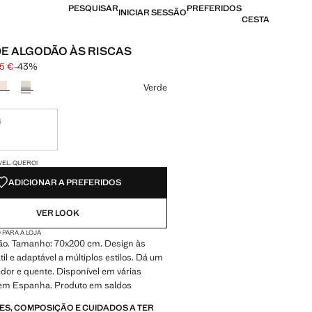
PESQUISAR
PREFERIDOS
INICIAR SESSÃO
CESTA
DE ALGODÃO ÀS RISCAS
95 €
-43%
 riscado [39,99 € ]
22,95 € ]
ma cor
Verde
M
nível. Quero!
DES!
VEL. QUERO!
ADICIONAR A PREFERIDOS
VER LOOK
 PARA A LOJA
o. Tamanho: 70x200 cm. Design às
til e adaptável a múltiplos estilos. Dá um
dor e quente. Disponível em várias
o em Espanha. Produto em saldos
S, COMPOSIÇÃO E CUIDADOS A TER