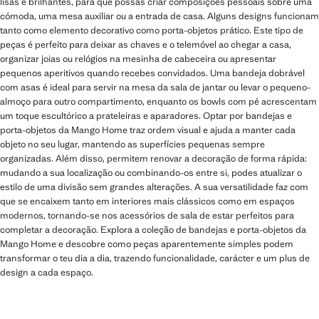
lisas e brilhantes, para que possas criar composições pessoais sobre uma
cómoda, uma mesa auxiliar ou a entrada de casa. Alguns designs funcionam
tanto como elemento decorativo como porta-objetos prático. Este tipo de
peças é perfeito para deixar as chaves e o telemóvel ao chegar a casa,
organizar joias ou relógios na mesinha de cabeceira ou apresentar
pequenos aperitivos quando recebes convidados. Uma bandeja dobrável
com asas é ideal para servir na mesa da sala de jantar ou levar o pequeno-
almoço para outro compartimento, enquanto os bowls com pé acrescentam
um toque escultórico a prateleiras e aparadores. Optar por bandejas e
porta-objetos da Mango Home traz ordem visual e ajuda a manter cada
objeto no seu lugar, mantendo as superfícies pequenas sempre
organizadas. Além disso, permitem renovar a decoração de forma rápida:
mudando a sua localização ou combinando-os entre si, podes atualizar o
estilo de uma divisão sem grandes alterações. A sua versatilidade faz com
que se encaixem tanto em interiores mais clássicos como em espaços
modernos, tornando-se nos acessórios de sala de estar perfeitos para
completar a decoração. Explora a coleção de bandejas e porta-objetos da
Mango Home e descobre como peças aparentemente simples podem
transformar o teu dia a dia, trazendo funcionalidade, carácter e um plus de
design a cada espaço.