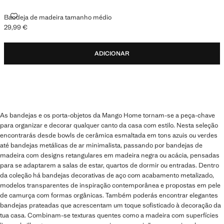
BANDEJA DE MADEIRA TAMANHO MÉDIO
Bandeja de madeira tamanho médio
29,99 €
Preço atual [29,99 € ]
ADICIONAR
As bandejas e os porta-objetos da Mango Home tornam-se a peça-chave
para organizar e decorar qualquer canto da casa com estilo. Nesta seleção
encontrarás desde bowls de cerâmica esmaltada em tons azuis ou verdes
até bandejas metálicas de ar minimalista, passando por bandejas de
madeira com designs retangulares em madeira negra ou acácia, pensadas
para se adaptarem a salas de estar, quartos de dormir ou entradas. Dentro
da coleção há bandejas decorativas de aço com acabamento metalizado,
modelos transparentes de inspiração contemporânea e propostas em pele
de camurça com formas orgânicas. Também poderás encontrar elegantes
bandejas prateadas que acrescentam um toque sofisticado à decoração da
tua casa. Combinam-se texturas quentes como a madeira com superfícies