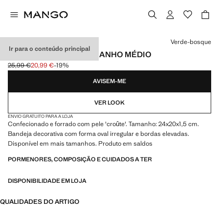
Selecione uma cor
Verde-bosque
Ir para o conteúdo principal
BANDEJA DE PELE TAMANHO MÉDIO
25,99 €
20,99 €
-19%
Preço inicial riscado [25,99 € ]
Preço atual [20,99 € ]
AVISEM-ME
VER LOOK
ENVIO GRATUITO PARA A LOJA
Confecionado e forrado com pele 'croûte'. Tamanho: 24x20x1,5 cm.
Bandeja decorativa com forma oval irregular e bordas elevadas.
Disponível em mais tamanhos. Produto em saldos
PORMENORES, COMPOSIÇÃO E CUIDADOS A TER
DISPONIBILIDADE EM LOJA
QUALIDADES DO ARTIGO