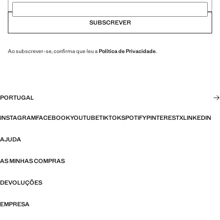
SUBSCREVER
Ao subscrever-se, confirma que leu a
Política de Privacidade
.
PORTUGAL
INSTAGRAM
FACEBOOK
YOUTUBE
TIKTOK
SPOTIFY
PINTEREST
X
LINKEDIN
AJUDA
AS MINHAS COMPRAS
DEVOLUÇÕES
EMPRESA