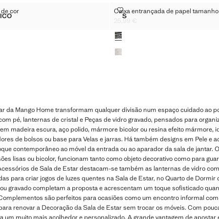
ISCAS DE COR
CAIXA ENTRANÇADA DE PAPEL 
 de cor
Caixa entrançada de papel tamanho
Tamanhos
ICO
S
A COM RISCAS DE COR
CAIXA ENTRANÇADA DE PAP
25,99 €
 € ]
Preço atual [25,99 € ]
Cores
tar da Mango Home transformam qualquer divisão num espaço cuidado ao p
com pé, lanternas de cristal e Peças de vidro gravado, pensados para organiz
 em madeira escura, aço polido, mármore bicolor ou resina efeito mármore, 
dores de bolsos ou base para Velas e jarras. Há também designs em Pele e ac
toque contemporâneo ao móvel da entrada ou ao aparador da sala de jantar. 
ões lisas ou bicolor, funcionam tanto como objeto decorativo como para gua
 Acessórios de Sala de Estar destacam-se também as lanternas de vidro co
as para criar jogos de luzes quentes na Sala de Estar, no Quarto de Dormir
o ou gravado completam a proposta e acrescentam um toque sofisticado qua
 Complementos são perfeitos para ocasiões como um encontro informal com
para renovar a Decoração da Sala de Estar sem trocar os móveis. Com pou
a um muito mais acolhedor e personalizado. A grande vantagem de apostar