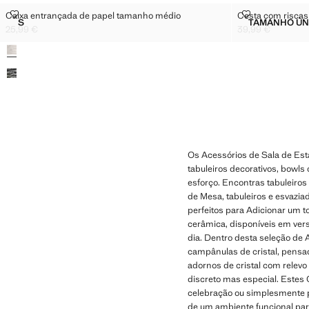
CAIXA ENTRANÇADA DE PAPEL TAMANHO MÉDIO
CESTA COM R
Caixa entrançada de papel tamanho médio
Cesta com riscas
Tamanhos
Tamanhos
S
TAMANHO ÚN
CAIXA ENTRANÇADA DE PAPEL TAMANHO MÉDIO
CEST
25,99 €
39,99 €
Preço atual [25,99 € ]
Preço atual [39,99
Cores
Os Acessórios de Sala de Es
tabuleiros decorativos, bowls 
esforço. Encontras tabuleiros
de Mesa, tabuleiros e esvazia
perfeitos para Adicionar um 
cerâmica, disponíveis em vers
dia. Dentro desta seleção de
campânulas de cristal, pensad
adornos de cristal com relev
discreto mas especial. Estes
celebração ou simplesmente 
de um ambiente funcional par