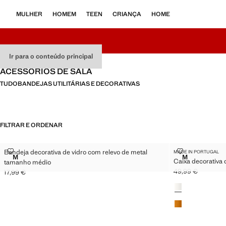
MULHER
HOMEM
TEEN
CRIANÇA
HOME
Ir para o conteúdo principal
ACESSÓRIOS DE SALA
TUDO
BANDEJAS UTILITÁRIAS E DECORATIVAS
FILTRAR E ORDENAR
BANDEJA DECORATIVA DE VIDRO COM RELEVO DE METAL TAMANHO M
CAIXA DECOR
Bandeja decorativa de vidro com relevo de metal
MADE IN PORTUGAL
Tamanhos
Tamanhos
M
M
Caixa decorativa 
BANDEJA DECORATIVA DE VIDRO COM RELEVO DE METAL TAM
CAIXA DECO
tamanho médio
49,99 €
17,99 €
Preço atual [49,99
Preço atual [17,99 € ]
Cores