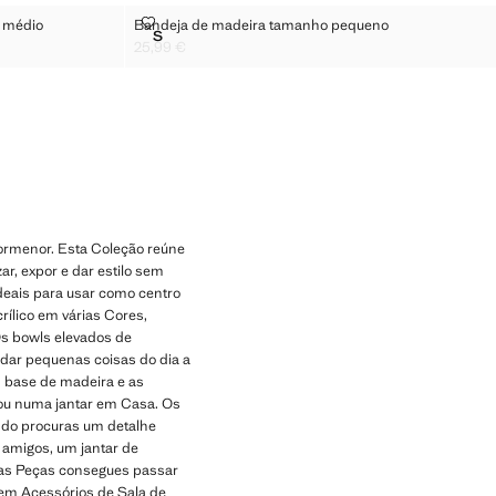
TAMANHO MÉDIO
BANDEJA DE MADEIRA TAMANHO PEQUENO
 médio
Bandeja de madeira tamanho pequeno
Tamanhos
S
EL TAMANHO MÉDIO
BANDEJA DE MADEIRA TAMANHO PEQUENO
25,99 €
Preço atual [25,99 € ]
ormenor. Esta Coleção reúne
ar, expor e dar estilo sem
ideais para usar como centro
rílico em várias Cores,
Os bowls elevados de
rdar pequenas coisas do dia a
m base de madeira e as
 ou numa jantar em Casa. Os
ndo procuras um detalhe
 amigos, um jantar de
cas Peças consegues passar
 em Acessórios de Sala de