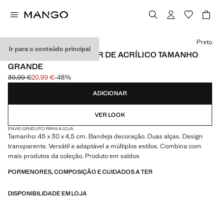
Selecione uma cor
Preto
Ir para o conteúdo principal
BANDEJA RETANGULAR DE ACRÍLICO TAMANHO
GRANDE
39,99 €
20,99 €
-48%
Preço inicial riscado [39,99 € ]
Preço atual [20,99 € ]
ADICIONAR
VER LOOK
ENVIO GRATUITO PARA A LOJA
Tamanho: 45 x 30 x 4,5 cm. Bandeja decoração. Duas alças. Design
transparente. Versátil e adaptável a múltiplos estilos. Combina com
mais produtos da coleção. Produto em saldos
PORMENORES, COMPOSIÇÃO E CUIDADOS A TER
DISPONIBILIDADE EM LOJA