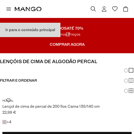
SALDOS
ATÉ 70%
Ir para o conteúdo principal
Últimos Preços
COMPRAR AGORA
LENÇÓIS DE CIMA DE ALGODÃO PERCAL
Mudar
Mos
FILTRAR E ORDENAR
Mos
CAMA 135/140 CM
Mo
LENÇOL DE CIMA DE PERCAL DE 200 FIOS CAMA 135/140 CM
PERCAL
Lençol de cima de percal de 200 fios Cama 135/140 cm
22,99 €
Preço atual [22,99 € ]
+4 cores
+
4