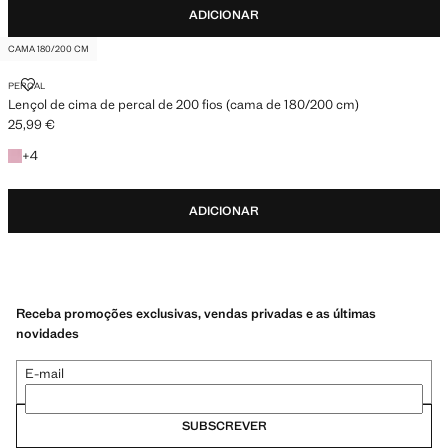
ADICIONAR
CAMA 180/200 CM
LENÇOL DE CIMA DE PERCAL DE 200 FIOS (CAMA DE 180/200 CM)
PERCAL
Lençol de cima de percal de 200 fios (cama de 180/200 cm)
25,99 €
Preço atual [25,99 € ]
+4 cores
+
4
ADICIONAR
Receba promoções exclusivas, vendas privadas e as últimas
novidades
E-mail
SUBSCREVER